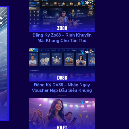
Đăng Ký DV88 – Nhận Ngay
Voucher Nạp Đầu Siêu Khủng
Link Vào Kbet Chính Thức Tốc
Độ Cao Không Chặn 2026