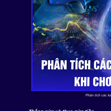
Phân tích các k