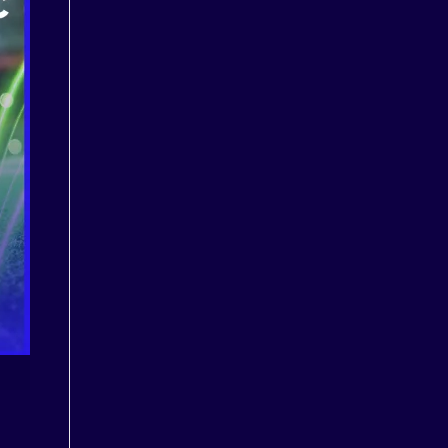
Thần Tốc Trong 1 Phút
Khám Phá 11bet – Sảnh Game
Đổi Thưởng Đỉnh Cao Vip
Bong99 – Nhà Cái Cá Cược Thể
Thao Đỉnh Cao 2026