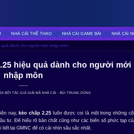
U
NHÀ CÁI THỂ THAO
NHÀ CÁI GAME BÀI
NHÀ CÁI N
u quả dành cho người mới nhập môn
.25 hiệu quả dành cho người mới
nhập môn
26
BỞI
TÁC GIẢ GIẢI MÃ NHÀ CÁI - BÙI TRUNG DŨNG
hiện nay,
kèo chấp 2.25
luôn được coi là một trong những cộ
ầu tư. Để hiểu rõ bản chất cũng như các biến số phức tạp củ
i tiết tại GMNC để có cái nhìn sâu sắc nhất.