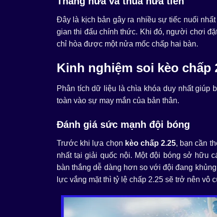
Thắng nửa và thua nửa tiền
Đây là kịch bản gây ra nhiều sự tiếc nuối nhất
gian thi đấu chính thức. Khi đó, người chơi đặ
chỉ hòa được một nửa mốc chấp hai bàn.
Kinh nghiệm soi kèo chấp
Phân tích dữ liệu là chìa khóa duy nhất giúp 
toàn vào sự may mắn của bản thân.
Đánh giá sức mạnh đội bóng
Trước khi lựa chọn
kèo chấp 2.25
, bạn cần th
nhất tại giải quốc nội. Một đội bóng sở hữu 
bàn thắng dễ dàng hơn so với đội đang khủng 
lực vắng mặt thì tỷ lệ chấp 2.25 sẽ trở nên vô