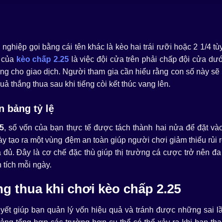
hiệp gọi bằng cái tên khác là kèo hai trái rưỡi hoặc 2 1/4 tù
t của
kèo chấp 2.25
là việc đội cửa trên phải chấp đội cửa dư
ng cho giao dịch. Người tham gia cần hiểu rằng con số này s
ả thắng thua sau khi tiếng còi kết thúc vang lên.
n bảng tỷ lệ
5
, số vốn của bạn thực tế được tách thành hai nửa để đặt v
ày tạo ra một vùng đệm an toàn giúp người chơi giảm thiểu rủi 
a đủ. Đây là cơ chế đặc thù giúp thị trường cá cược trở nên đ
 tích mỗi ngày.
ng thua khi chơi kèo chấp 2.25
quyết giúp bạn quản lý vốn hiệu quả và tránh được những sai 