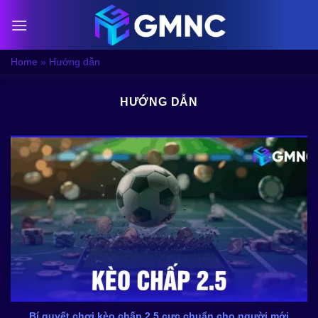
Bỏ
qua
nội
dung
Home
»
Hướng dẫn
HƯỚNG DẪN
Bí quyết chơi kèo chấp 2.5 cực chuẩn cho người mới