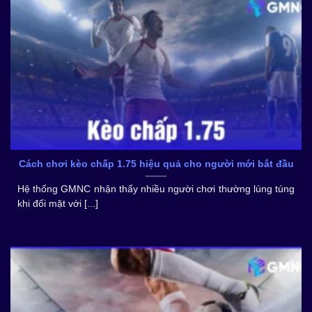
Cách chơi kèo chấp 1.75 hiệu quả cho người mới bắt đầu
Hệ thống GMNC nhận thấy nhiều người chơi thường lúng túng
khi đối mặt với [...]