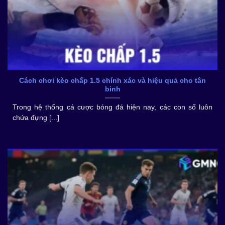
Cách chơi kèo chấp 1.5 chính xác và hiệu quả cho tân
binh
Trong hệ thống cá cược bóng đá hiện nay, các con số luôn
chứa đựng [...]