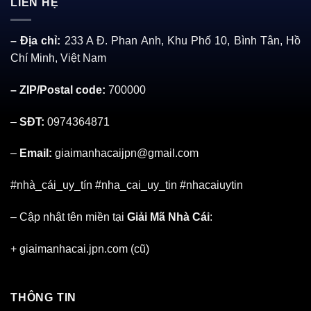
LIÊN HỆ
– Địa chỉ:
233 A Đ. Phan Anh, Khu Phố 10, Bình Tân, Hồ
Chí Minh, Việt Nam
– ZIP/Postal code:
700000
Zbet – Đệ Nhất Nhà Cái Cá Cược Bản Lĩnh Thượng Lưu
–
SĐT:
0974364871
–
Email:
giaimanhacaijpn@gmail.com
#nhà_cái_uy_tín #nha_cai_uy_tin #nhacaiuytin
– Cập nhật tên miền tại
Giải Mã Nhà Cái
:
+
giaimanhacai.jpn.com
(cũ)
One88 – Đỉnh Cao Cá Cược Thể Thao Uy Tín Châu Á
THÔNG TIN