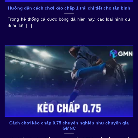
Hướng dẫn cách chơi kèo chấp 1 trái chi tiết cho tân binh
Trong hệ thống cá cược bóng đá hiện nay, các loại hình dự
đoán kết [...]
Cách chơi kèo chấp 0.75 chuyên nghiệp như chuyên gia
GMNC