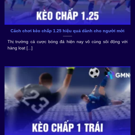
Cách chơi kèo chấp 1.25 hiệu quả dành cho người mới
Thị trường cá cược bóng đá hiện nay vô cùng sôi động với
hàng loạt [...]