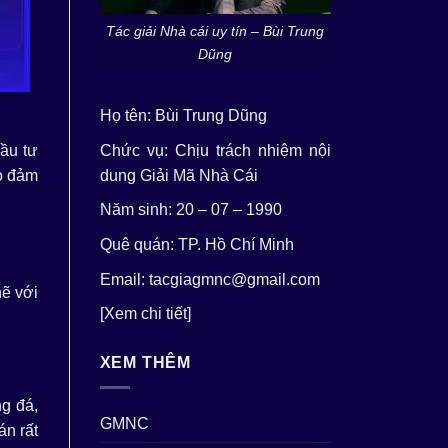
thưởng phong cách phái mạnh
Tác giải Nhà cái uy tín – Bùi Trung
Dũng
Họ tên: Bùi Trung Dũng
Chức vụ: Chịu trách nhiệm nội
đầu tư
X8 – Cổng game đổi thưởng đại
dung Giải Mã Nhà Cái
o đảm
phát uy tín, nhiều Giftcode
Năm sinh: 20 – 07 – 1990
Quê quán: TP. Hồ Chí Minh
Email:
tacgiagmnc@gmail.com
hẽ với
[
Xem chi tiết
]
Rikvip – Cổng game bài tài phiệt
Mỹ đẳng cấp nhất hiện nay
XEM THÊM
g đá,
GMNC
án rất