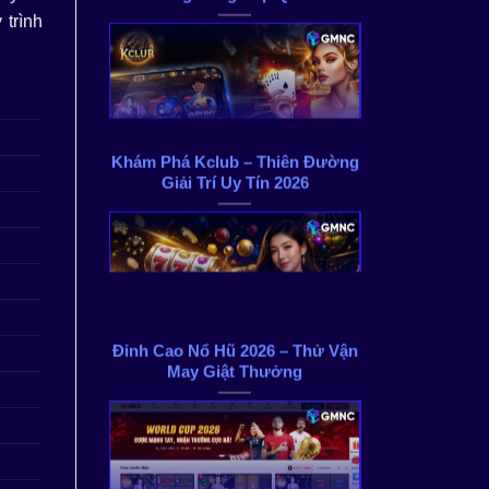
 trình
Khám Phá Kclub – Thiên Đường
Giải Trí Uy Tín 2026
Đỉnh Cao Nổ Hũ 2026 – Thử Vận
May Giật Thưởng
388bet – Đỉnh Cao Cá Cược Thể
Thao Uy Tín Số 1