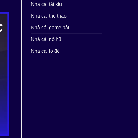
Nhà cái tài xỉu
Nhà cái thể thao
B52club – Cổng game bài bom
tấn đổi thưởng hot nhất năm
Nhà cái game bài
2026
Nhà cái nổ hũ
Nhà cái lô đề
Hitclub – Cổng game trực tuyến
đẳng cấp, xanh chín hàng đầu
Bí quyết chơi kèo chấp 2.5 cực