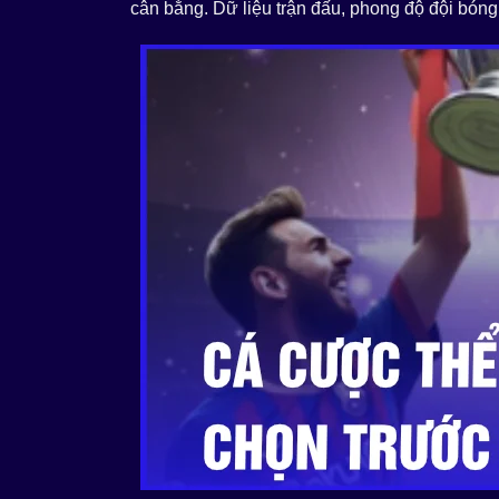
cân bằng. Dữ liệu trận đấu, phong độ đội bóng 