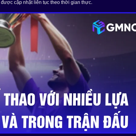
được cập nhật liên tục theo thời gian thực.