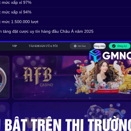
t mức xấp xỉ 97%
t mức xấp xỉ 94%
t mức 1.500.000 lượt
n tảng đặt cược uy tín hàng đầu Châu Á năm 2025