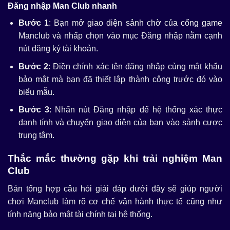
Đăng nhập Man Club nhanh
Bước 1
: Bạn mở giao diện sảnh chờ của cổng game
Manclub và nhấp chọn vào mục Đăng nhập nằm cạnh
nút đăng ký tài khoản.
Bước 2
: Điền chính xác tên đăng nhập cùng mật khẩu
bảo mật mà bạn đã thiết lập thành công trước đó vào
biểu mẫu.
Bước 3
: Nhấn nút Đăng nhập để hệ thống xác thực
danh tính và chuyển giao diện của bạn vào sảnh cược
trung tâm.
Thắc mắc thường gặp khi trải nghiệm Man
Club
Bản tổng hợp câu hỏi giải đáp dưới đây sẽ giúp người
chơi Manclub làm rõ cơ chế vận hành thực tế cũng như
tính năng bảo mật tài chính tại hệ thống.