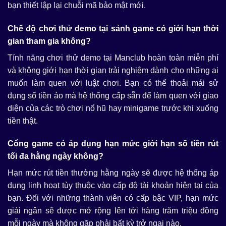
bạn thiết lập lại chuỗi mã bảo mật mới.
Chế độ chơi thử demo tại sảnh game có giới hạn thời
gian tham gia không?
Tính năng chơi thử demo tại Manclub hoàn toàn miễn phí
và không giới hạn thời gian trải nghiệm dành cho những ai
muốn làm quen với luật chơi. Bạn có thể thoải mái sử
dụng số tiền ảo mà hệ thống cấp sẵn để làm quen với giao
diện của các trò chơi nổ hũ hay minigame trước khi xuống
tiền thật.
Cổng game có áp dụng hạn mức giới hạn số tiền rút
tối đa hằng ngày không?
Hạn mức rút tiền thưởng hằng ngày sẽ được hệ thống áp
dụng linh hoạt tùy thuộc vào cấp độ tài khoản hiện tại của
bạn. Đối với những thành viên có cấp bậc VIP, hạn mức
giải ngân sẽ được mở rộng lên tới hàng trăm triệu đồng
mỗi ngày mà không gặp phải bất kỳ trở ngại nào.