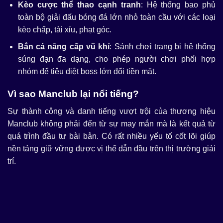
Kèo cược thể thao cạnh tranh
: Hệ thống bao phủ
toàn bộ giải đấu bóng đá lớn nhỏ toàn cầu với các loại
kèo chấp, tài xỉu, phạt góc.
Bắn cá nâng cấp vũ khí
: Sảnh chơi trang bị hệ thống
súng đạn đa dạng, cho phép người chơi phối hợp
nhóm để tiêu diệt boss lớn đổi tiền mặt.
Vì sao Manclub lại nổi tiếng?
Sự thành công và danh tiếng vượt trội của thương hiệu
Manclub không phải đến từ sự may mắn mà là kết quả từ
quá trình đầu tư bài bản. Có rất nhiều yếu tố cốt lõi giúp
nền tảng giữ vững được vị thế dẫn đầu trên thị trường giải
trí.