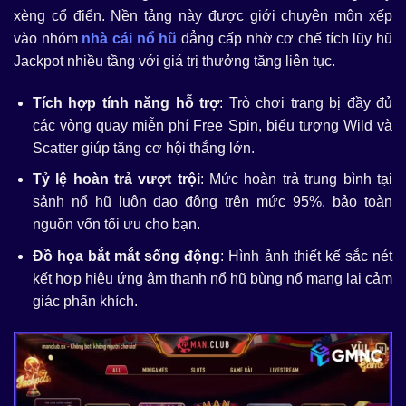
xèng cổ điển. Nền tảng này được giới chuyên môn xếp
vào nhóm
nhà cái nổ hũ
đẳng cấp nhờ cơ chế tích lũy hũ
Jackpot nhiều tầng với giá trị thưởng tăng liên tục.
Tích hợp tính năng hỗ trợ
: Trò chơi trang bị đầy đủ
các vòng quay miễn phí Free Spin, biểu tượng Wild và
Scatter giúp tăng cơ hội thắng lớn.
Tỷ lệ hoàn trả vượt trội
: Mức hoàn trả trung bình tại
sảnh nổ hũ luôn dao động trên mức 95%, bảo toàn
nguồn vốn tối ưu cho bạn.
Đồ họa bắt mắt sống động
: Hình ảnh thiết kế sắc nét
kết hợp hiệu ứng âm thanh nổ hũ bùng nổ mang lại cảm
giác phấn khích.