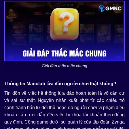
Giải đáp thắc mắc chung
Thông tin Manclub lừa đảo người chơi thật không?
Tin đồn về việc hệ thống lừa đảo hoàn toàn là vô căn cứ
và sai sự thật. Nguyên nhân xuất phát từ các chiêu trò
cạnh tranh bẩn từ đối thủ hoặc do người chơi vi phạm điều
khoản cá cược dẫn đến việc bị khóa tài khoản theo đúng
quy định. Cổng game dưới sự quản lý của tập đoàn Zynga