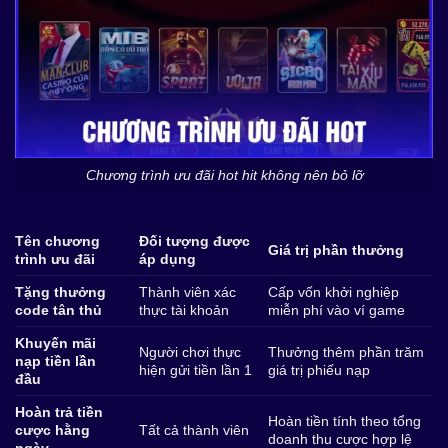
Chương trình ưu đãi hot hit không nên bỏ lỡ
Tên chương
Đối tượng được
Giá trị phần thưởng
trình ưu đãi
áp dụng
Tặng thưởng
Thành viên xác
Cấp vốn khởi nghiệp
code tân thủ
thực tài khoản
miễn phí vào ví game
Khuyến mãi
Người chơi thực
Thưởng thêm phần trăm
nạp tiền lần
hiện gửi tiền lần 1
giá trị phiếu nạp
đầu
Hoàn trả tiền
Hoàn tiền tính theo tổng
cược hằng
Tất cả thành viên
doanh thu cược hợp lệ
ngày