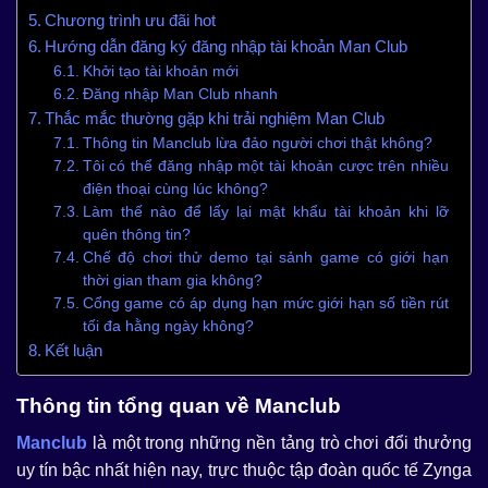
Chương trình ưu đãi hot
Hướng dẫn đăng ký đăng nhập tài khoản Man Club
Khởi tạo tài khoản mới
Đăng nhập Man Club nhanh
Thắc mắc thường gặp khi trải nghiệm Man Club
Thông tin Manclub lừa đảo người chơi thật không?
Tôi có thể đăng nhập một tài khoản cược trên nhiều
điện thoại cùng lúc không?
Làm thế nào để lấy lại mật khẩu tài khoản khi lỡ
quên thông tin?
Chế độ chơi thử demo tại sảnh game có giới hạn
thời gian tham gia không?
Cổng game có áp dụng hạn mức giới hạn số tiền rút
tối đa hằng ngày không?
Kết luận
Thông tin tổng quan về Manclub
Manclub
là một trong những nền tảng trò chơi đổi thưởng
uy tín bậc nhất hiện nay, trực thuộc tập đoàn quốc tế Zynga