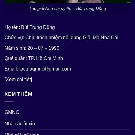
Tác giải Nhà cái uy tín – Bùi Trung Dũng
Họ tên: Bùi Trung Dũng
Chức vụ: Chịu trách nhiệm nội dung Giải Mã Nhà Cái
Năm sinh: 20 – 07 – 1990
Oxbet – Vũ Trụ Cá Cược Thế Hệ Mới Bứt Phá Giàu Sang
Quê quán: TP. Hồ Chí Minh
Email:
tacgiagmnc@gmail.com
[
Xem chi tiết
]
XEM THÊM
GMNC
Nhà cái tài xỉu
Zbet – Đệ Nhất Nhà Cái Cá Cược Bản Lĩnh Thượng Lưu