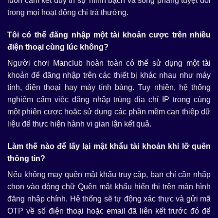
luôn cam kết duy trì sự minh bạch và sòng phẳng tuyệt đối
trong mọi hoạt động chi trả thưởng.
Tôi có thể đăng nhập một tài khoản cược trên nhiều
điện thoại cùng lúc không?
Người chơi Manclub hoàn toàn có thể sử dụng một tài
khoản để đăng nhập trên các thiết bị khác nhau như máy
tính, điện thoại hay máy tính bảng. Tuy nhiên, hệ thống
nghiêm cấm việc đăng nhập trùng địa chỉ IP trong cùng
một phiên cược hoặc sử dụng các phần mềm can thiệp dữ
liệu để thực hiện hành vi gian lận kết quả.
Làm thế nào để lấy lại mật khẩu tài khoản khi lỡ quên
thông tin?
Nếu không may quên mật khẩu truy cập, bạn chỉ cần nhấp
chọn vào dòng chữ Quên mật khẩu hiển thị trên màn hình
đăng nhập chính. Hệ thống sẽ tự động xác thực và gửi mã
OTP về số điện thoại hoặc email đã liên kết trước đó để