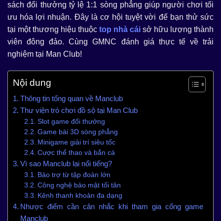
sách đổi thưởng tỷ lệ 1:1 sòng phẳng giúp người chơi tối
ưu hóa lợi nhuận. Đây là cơ hội tuyệt vời để bạn thử sức
tại một thương hiệu thuộc
top nhà cái
sở hữu lượng thành
viên đông đảo. Cùng GMNC đánh giá thực tế về trải
nghiệm tại Man Club!
Nội dung
Thông tin tổng quan về Manclub
Thư viện trò chơi đồ sộ tại Man Club
Slot game đổi thưởng
Game bài 3D sòng phẳng
Minigame giải trí siêu tốc
Cược thể thao và bắn cá
Vì sao Manclub lại nổi tiếng?
Bảo trợ từ tập đoàn lớn
Công nghệ bảo mật tối tân
Kênh thanh khoản đa dạng
Nhược điểm cần cân nhắc khi tham gia cổng game
Manclub