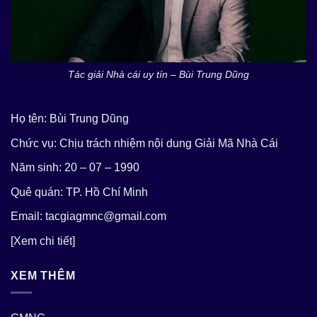
Net88 Thể Thao – Kịch Tính Từng Giây, Thắng Lớn
Tác giải Nhà cái uy tín – Bùi Trung Dũng
Họ tên: Bùi Trung Dũng
Chức vụ: Chịu trách nhiệm nội dung Giải Mã Nhà Cái
Năm sinh: 20 – 07 – 1990
Quê quán: TP. Hồ Chí Minh
Ta88 – Khởi Động Kỷ Nguyên Làm Giàu Săn Hũ Triệu Đô
Email:
tacgiagmnc@gmail.com
[
Xem chi tiết
]
XEM THÊM