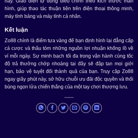
nay. Giao diện tự động điều chỉnh theo kích thước màn
hình, giúp thao tác thuận tiện trên điện thoại thông minh,
máy tính bảng và máy tính cá nhân.
Kết luận
Zo88 chính là điểm tựa vàng để bạn định hình lại đẳng cấp
cá cược và thâu tóm những nguồn lợi nhuận khổng lồ về
ví mỗi ngày. Sự minh bạch tối đa trong vận hành cùng tốc
độ trả thưởng chớp nhoáng tại đây sẽ đập tan mọi giới
hạn, bảo vệ tuyệt đối thành quả của bạn. Truy cập Zo88
ngay giây phút này, sở hữu chuỗi ưu đãi độc quyền và thổi
bùng ngọn lửa chiến thắng của một tay chơi thượng lưu.