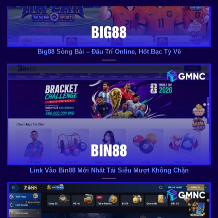
Link Vào Bin88 Mới Nhất Tải Siêu Mượt Không Chặn
Đăng Ký Zo88 – Rinh Khuyến Mãi Khủng Cho Tân Thủ