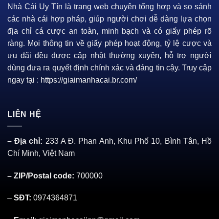
Nhà Cái Uy Tín
là trang web chuyên tổng hợp và so sánh
các nhà cái hợp pháp, giúp người chơi dễ dàng lựa chọn
địa chỉ cá cược an toàn, minh bạch và có giấy phép rõ
ràng. Mọi thông tin về giấy phép hoạt động, tỷ lệ cược và
ưu đãi đều được cập nhật thường xuyên, hỗ trợ người
Gem88 – Thánh Địa Cá Cược Thế Hệ Mới Săn Hũ Tỷ Đồng
dùng đưa ra quyết định chính xác và đáng tin cậy. Truy cập
ngay tại :
https://giaimanhacai.br.com/
LIÊN HỆ
– Địa chỉ:
233 A Đ. Phan Anh, Khu Phố 10, Bình Tân, Hồ
Chí Minh, Việt Nam
– ZIP/Postal code:
700000
Khám Phá Sky88 – Siêu Nền Tảng Đổi Đời Trong 1 Phút
–
SĐT:
0974364871