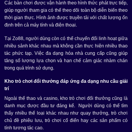
Các bàn chơi được vận hành theo hình thức phát trực tiếp,
giúp người tham gia có thể theo dõi toàn bộ diễn biến theo
thời gian thực. Hình ảnh được truyền tải với chất lượng ổn
định trên cả máy tính và điện thoại.
Tại Zo88, người dùng còn có thể chuyển đổi linh hoạt giữa
nhiều sảnh khác nhau mà không cần thực hiện nhiều thao
tác phức tạp. Việc đa dạng hóa nhà cung cấp cũng giúp
tăng số lượng lựa chọn và hạn chế cảm giác nhàm chán
trong quá trình sử dụng.
Kho trò chơi đổi thưởng đáp ứng đa dạng nhu cầu giải
trí
Ngoài thể thao và casino, kho trò chơi đổi thưởng cũng là
danh mục được đầu tư đáng kể. Người dùng có thể tìm
thấy nhiều thể loại khác nhau như quay thưởng, trò chơi
chủ đề phiêu lưu, trò chơi cổ điển hay các sản phẩm có
tính tương tác cao.