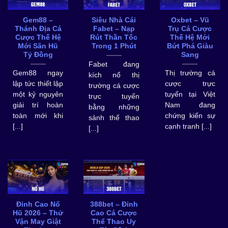
Gem88 –
Siêu Nhà Cái
Oxbet – Vũ
Thánh Địa Cá
Fabet – Nạp
Trụ Cá Cược
Cược Thế Hệ
Rút Thần Tốc
Thế Hệ Mới
Mới Săn Hũ
Trong 1 Phút
Bứt Phá Giàu
Tỷ Đồng
Sang
Fabet đang
Gem88 ngay
Thị trường cá
kích nổ thị
lập tức thiết lập
cược trực
trường cá cược
một kỷ nguyên
tuyến tại Việt
trực tuyến
giải trí hoàn
Nam đang
bằng những
toàn mới khi
chứng kiến sự
sảnh thể thao
[...]
cạnh tranh [...]
[...]
Đỉnh Cao Nổ
388bet – Đỉnh
Hũ 2026 – Thử
Cao Cá Cược
Vận May Giật
Thể Thao Uy