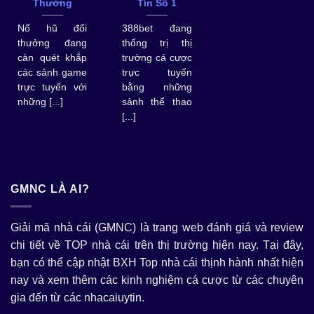
Thưởng
Tín Số 1
Nổ hũ đổi
388bet đang
thưởng đang
thống trị thị
càn quét khắp
trường cá cược
các sảnh game
trực tuyến
trực tuyến với
bằng những
những [...]
sảnh thể thao
[...]
GMNC LÀ AI?
Giải mã nhà cái (GMNC) là trang web đánh giá và review
chi tiết về TOP nhà cái trên thị trường hiện nay. Tại đây,
bạn có thể cập nhật BXH Top nhà cái thịnh hành nhất hiện
Big88 Sòng Bài – Đấu Trí Online, Hốt Bạc Tỷ Về
nay và xem thêm các kinh nghiệm cá cược từ các chuyên
gia đến từ các nhacaiuytin.