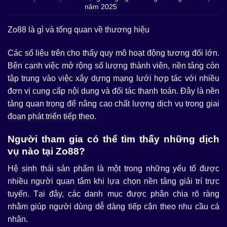
năm 2025
Zo88 là gì và tổng quan về thương hiệu
Các số liệu trên cho thấy quy mô hoạt động tương đối lớn.
Bên cạnh việc mở rộng số lượng thành viên, nền tảng còn
tập trung vào việc xây dựng mạng lưới hợp tác với nhiều
đơn vị cung cấp nội dung và đối tác thanh toán. Đây là nền
tảng quan trọng để nâng cao chất lượng dịch vụ trong giai
đoạn phát triển tiếp theo.
Người tham gia có thể tìm thấy những dịch
vụ nào tại Zo88?
Hệ sinh thái sản phẩm là một trong những yếu tố được
nhiều người quan tâm khi lựa chọn nền tảng giải trí trực
tuyến. Tại đây, các danh mục được phân chia rõ ràng
nhằm giúp người dùng dễ dàng tiếp cận theo nhu cầu cá
nhân.