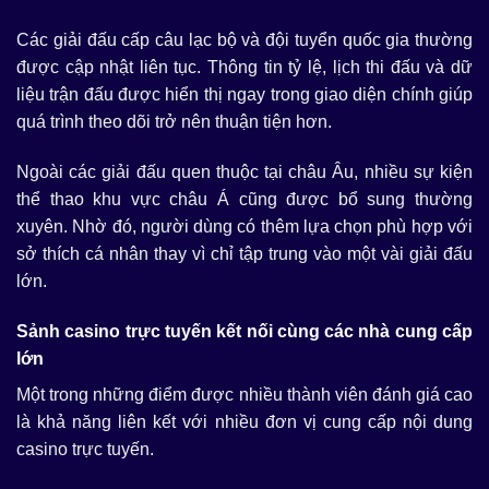
Các giải đấu cấp câu lạc bộ và đội tuyển quốc gia thường
được cập nhật liên tục. Thông tin tỷ lệ, lịch thi đấu và dữ
liệu trận đấu được hiển thị ngay trong giao diện chính giúp
quá trình theo dõi trở nên thuận tiện hơn.
Ngoài các giải đấu quen thuộc tại châu Âu, nhiều sự kiện
thể thao khu vực châu Á cũng được bổ sung thường
xuyên. Nhờ đó, người dùng có thêm lựa chọn phù hợp với
sở thích cá nhân thay vì chỉ tập trung vào một vài giải đấu
lớn.
Sảnh casino trực tuyến kết nối cùng các nhà cung cấp
lớn
Một trong những điểm được nhiều thành viên đánh giá cao
là khả năng liên kết với nhiều đơn vị cung cấp nội dung
casino trực tuyến.