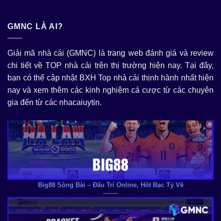
GMNC LÀ AI?
Giải mã nhà cái (GMNC) là trang web đánh giá và review
chi tiết về TOP nhà cái trên thị trường hiện nay. Tại đây,
bạn có thể cập nhật BXH Top nhà cái thịnh hành nhất hiện
nay và xem thêm các kinh nghiệm cá cược từ các chuyên
gia đến từ các nhacaiuytin.
Big88 Sòng Bài – Đấu Trí Online, Hốt Bạc Tỷ Về