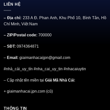
LIÊN HỆ
– Địa chỉ:
233 A Đ. Phan Anh, Khu Phố 10, Bình Tân, Hồ
Chí Minh, Việt Nam
– ZIP/Postal code:
700000
–
SĐT:
0974364871
Khám Phá Sky88 – Siêu Nền Tảng Đổi Đời Trong 1 Phút
–
Email:
giaimanhacaijpn@gmail.com
#nhà_cái_uy_tín #nha_cai_uy_tin #nhacaiuytin
– Cập nhật tên miền tại
Giải Mã Nhà Cái
:
+
giaimanhacai.jpn.com
(cũ)
THÔNG TIN