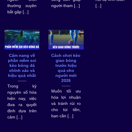
thường xuyên
người tham [...]
[...]
bắt gặp [...]
Cẩm nang về
Cách chơi kèo
phần mềm soi
giao bóng
kèo bóng đá
trước hiệu
chính xác và
quả cho
hiệu quả nhất
người mới
2026
Trong kỷ
Muốn tối ưu
nguyên số hóa
hóa lợi nhuận
hiện nay, việc
và tránh rủi ro
đưa ra quyết
cho túi tiền,
định dựa trên
bạn cần [...]
cảm [...]