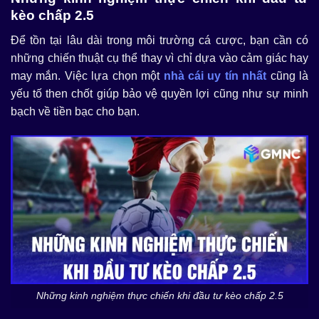
kèo chấp 2.5
Để tồn tại lâu dài trong môi trường cá cược, bạn cần có
những chiến thuật cụ thể thay vì chỉ dựa vào cảm giác hay
may mắn. Việc lựa chọn một
nhà cái uy tín nhất
cũng là
yếu tố then chốt giúp bảo vệ quyền lợi cũng như sự minh
bạch về tiền bạc cho bạn.
Những kinh nghiệm thực chiến khi đầu tư kèo chấp 2.5