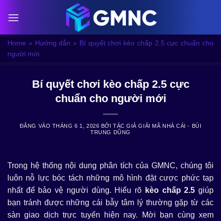
Bỏ
qua
nội
dung
Home
»
Hướng dẫn
»
Bí quyết chơi kèo chấp 2.5 cực chuẩn cho
người mới
Bí quyết chơi kèo chấp 2.5 cực
chuẩn cho người mới
ĐĂNG VÀO
THÁNG 6 1, 2026
BỞI
TÁC GIẢ GIẢI MÃ NHÀ CÁI - BÙI
TRUNG DŨNG
Trong hệ thống nội dung phân tích của GMNC, chúng tôi
luôn nỗ lực bóc tách những mô hình đặt cược phức tạp
nhất để bảo vệ người dùng.
Hiểu rõ
kèo chấp 2.
5
giúp
bạn tránh được những cái bẫy tâm lý thường gặp từ các
sàn giao dịch trực tuyến hiện nay. Mời bạn cùng xem