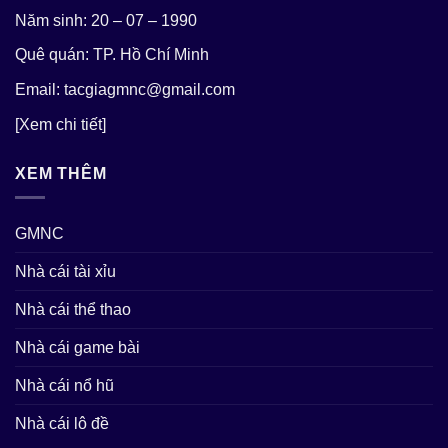
Năm sinh: 20 – 07 – 1990
Quê quán: TP. Hồ Chí Minh
Email:
tacgiagmnc@gmail.com
[
Xem chi tiết
]
Ta88 – Khởi Động Kỷ Nguyên Làm Giàu Săn Hũ Triệu Đô
XEM THÊM
GMNC
Nhà cái tài xỉu
Nhà cái thể thao
Nhà cái game bài
Chinh Phục Đỉnh Cao Dabet – Thánh Địa Đổi Đời Xanh Chín
Nhà cái nổ hũ
Nhà cái lô đề