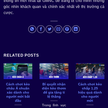
thông tin mới nhất tại GMNC để trang bị cho mình những
góc nhìn khách quan và chính xác nhất về thị trường cá
cược.
RELATED POSTS
Cách chơi kèo
Bí quyết nhận
Cách chơi kèo
châu Á chuẩn
diện kèo thơm
chấp 1.25
xác dành cho
để gia tăng tỉ
hiệu quả dành
người mới bắt
lệ thắng
cho người
đầu
mới
Trong lĩnh vực