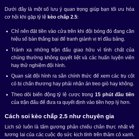
Dưới đây là một số lưu ý quan trọng giúp bạn tối ưu hóa
cơ hội khi gặp tỷ lệ
kèo chấp 2.5
:
Chỉ nên đặt tiền vào cửa trên khi đội bóng đó đang cần
hiệu số bàn thắng bại để tranh giành vị trí đầu bảng.
Tránh xa những trận đấu giao hữu vì tính chất của
chúng thường không quyết liệt và các huấn luyện viên
hay thử nghiệm đội hình.
Quan sát đội hình ra sân chính thức để xem các trụ cột
có bị chấn thương hay phải nhận án treo giò hay không.
Theo dõi biến động tỷ lệ cược trong
15 phút đầu tiên
của trận đấu để đưa ra quyết định vào tiền hợp lý hơn.
Cách soi kèo chấp 2.5 như chuyên gia
Lịch sử luôn là tấm gương phản chiếu chân thực nhất về
tương lai của các cuộc đọ sức kịch tính trên thảm cỏ xanh.