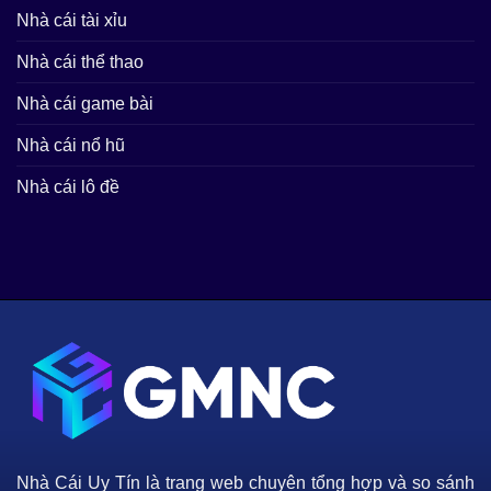
Nhà cái tài xỉu
Chinh Phục Đỉnh Cao Dabet – Thánh Địa Đổi Đời Xanh Chín
Nhà cái thể thao
Nhà cái game bài
Nhà cái nổ hũ
Nhà cái lô đề
11win – Kích Nổ Quỹ Thưởng Khủng Đổi Đời Trong 1 Phút
Nhà Cái Uy Tín
là trang web chuyên tổng hợp và so sánh