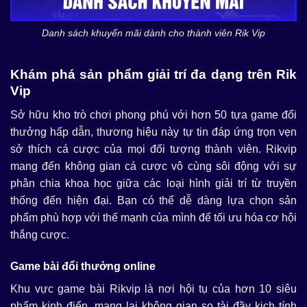
Danh sách khuyến mãi dành cho thành viên Rik Vip
Khám phá sản phẩm giải trí đa dạng trên Rik
Vip
Sở hữu kho trò chơi phong phú với hơn 50 tựa game đổi
thưởng hấp dẫn, thương hiệu này tự tin đáp ứng trọn vẹn
sở thích cá cược của mọi đối tượng thành viên. Rikvip
mang đến không gian cá cược vô cùng sôi động với sự
phân chia khoa học giữa các loại hình giải trí từ truyền
thống đến hiện đại. Bạn có thể dễ dàng lựa chọn sản
phẩm phù hợp với thế mạnh của mình để tối ưu hóa cơ hội
thắng cược.
Game bài đổi thưởng online
Khu vực game bài Rikvip là nơi hội tụ của hơn 10 siêu
phẩm kinh điển, mang lại không gian so tài đầy kịch tính