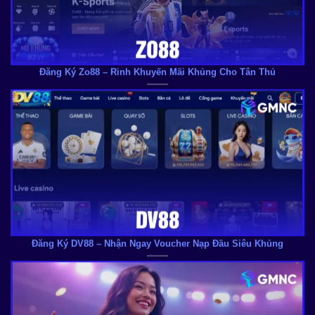
Đăng Ký DV88 – Nhận Ngay Voucher Nạp Đầu Siêu Khủng
Link Vào Kbet Chính Thức Tốc Độ Cao Không Chặn 2026