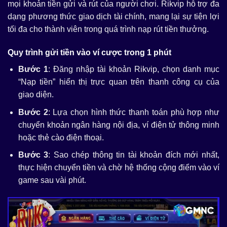
mọi khoản tiền gửi và rút của người chơi. Rikvip hỗ trợ đa
dạng phương thức giao dịch tài chính, mang lại sự tiện lợi
tối đa cho thành viên trong quá trình nạp rút tiền thưởng.
Quy trình gửi tiền vào ví cược trong 1 phút
Bước 1
: Đăng nhập tài khoản Rikvip, chọn danh mục
“Nạp tiền” hiển thị trực quan trên thanh công cụ của
giao diện.
Bước 2
: Lựa chọn hình thức thanh toán phù hợp như
chuyển khoản ngân hàng nội địa, ví điện tử thông minh
hoặc thẻ cào điện thoại.
Bước 3
: Sao chép thông tin tài khoản đích mới nhất,
thực hiện chuyển tiền và chờ hệ thống cộng điểm vào ví
game sau vài phút.