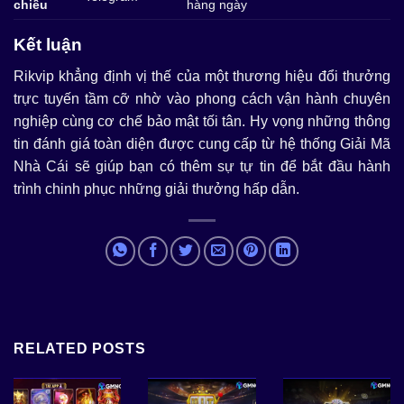
chiều
hàng ngày
Kết luận
Rikvip khẳng định vị thế của một thương hiệu đổi thưởng
trực tuyến tầm cỡ nhờ vào phong cách vận hành chuyên
nghiệp cùng cơ chế bảo mật tối tân. Hy vọng những thông
tin đánh giá toàn diện được cung cấp từ hệ thống Giải Mã
Nhà Cái sẽ giúp bạn có thêm sự tự tin để bắt đầu hành
trình chinh phục những giải thưởng hấp dẫn.
RELATED POSTS