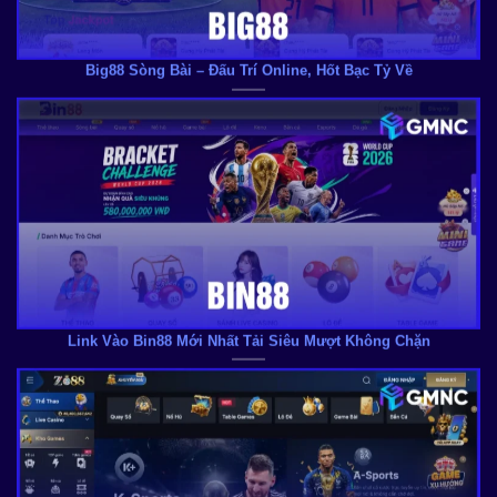
Link Vào Bin88 Mới Nhất Tải Siêu Mượt Không Chặn
Đăng Ký Zo88 – Rinh Khuyến Mãi Khủng Cho Tân Thủ