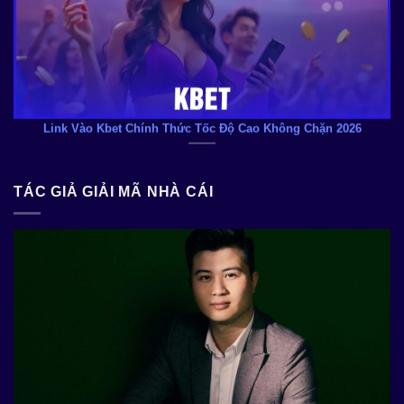
Max88 Casino – Sảnh Chơi Xanh Chín, Thắng Lớn
TÁC GIẢ GIẢI MÃ NHÀ CÁI
Net88 Thể Thao – Kịch Tính Từng Giây, Thắng Lớn