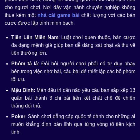
cho người chơi. Nơi đây vận hành chuyên nghiệp không
thua kém một
nhà cái game bài
chất lượng với các bàn
cược được lập trình minh bạch.
Tiến Lên Miền Nam
: Luật chơi quen thuộc, bàn cược
đa dạng mệnh giá giúp bạn dễ dàng sát phạt và thu về
tiền thưởng lớn.
Phỏm tá lả
: Đòi hỏi người chơi phải có tư duy nhạy
bén trong việc nhớ bài, câu bài để thiết lập các bộ phỏm
tối ưu.
Mậu Binh
: Màn đấu trí cân não yêu cầu bạn sắp xếp 13
quân bài thành 3 chi bài liên kết chặt chẽ để chiến
thắng đối thủ.
Poker
: Sảnh chơi đẳng cấp quốc tế dành cho những ai
muốn khẳng định bản lĩnh qua từng vòng tố tiền kịch
tính.