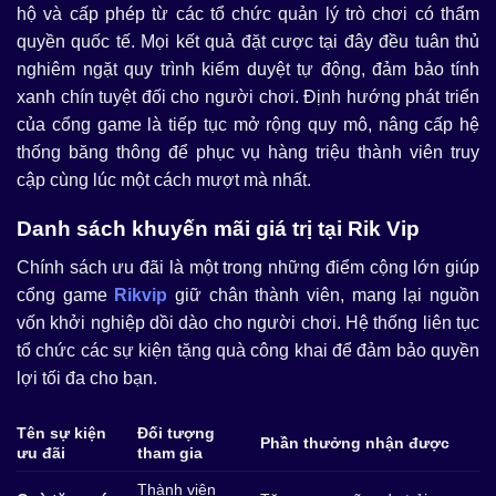
hộ và cấp phép từ các tổ chức quản lý trò chơi có thẩm
quyền quốc tế. Mọi kết quả đặt cược tại đây đều tuân thủ
nghiêm ngặt quy trình kiểm duyệt tự động, đảm bảo tính
xanh chín tuyệt đối cho người chơi. Định hướng phát triển
của cổng game là tiếp tục mở rộng quy mô, nâng cấp hệ
thống băng thông để phục vụ hàng triệu thành viên truy
cập cùng lúc một cách mượt mà nhất.
Danh sách khuyến mãi giá trị tại Rik Vip
Chính sách ưu đãi là một trong những điểm cộng lớn giúp
cổng game
Rikvip
giữ chân thành viên, mang lại nguồn
vốn khởi nghiệp dồi dào cho người chơi. Hệ thống liên tục
tổ chức các sự kiện tặng quà công khai để đảm bảo quyền
lợi tối đa cho bạn.
Tên sự kiện
Đối tượng
Phần thưởng nhận được
ưu đãi
tham gia
Thành viên