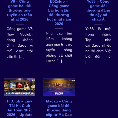
V8 – Cổng
B52club –
Yo88 – Cổng
game bài đổi
Cổng game
game đổi
thưởng trực
bài bom tấn
thưởng đáng
tuyến an toàn
đổi thưởng
tin cậy tại
nhất 2026
hot nhất năm
châu Á
2026
Cổng game V8
Yo88 là một
Nhu cầu tìm
(hay V8club)
trong những
kiếm không
đang khẳng
Top nhà
gian giải trí trực
định được vị
cái được nhiều
tuyến sòng
thế vượt trội
người chơi Việt
phẳng và chất
trên thị [...]
biết đến, nổi
lượng [...]
[...]
HitClub – Link
Macau – Cổng
Tải Hit Club
game bài đổi
An Toàn Nhất
thưởng đẳng
2026 – Update
cấp từ Ma Cao