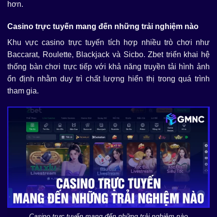
hơn.
Casino trực tuyến mang đến những trải nghiệm nào
Khu vực casino trực tuyến tích hợp nhiều trò chơi như
Baccarat, Roulette, Blackjack và Sicbo. Zbet triển khai hệ
thống bàn chơi trực tiếp với khả năng truyền tải hình ảnh
ổn định nhằm duy trì chất lượng hiển thị trong quá trình
tham gia.
Casino trực tuyến mang đến những trải nghiệm nào