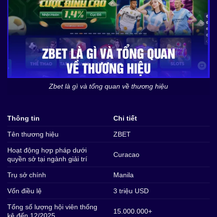
Zbet là gì và tổng quan về thương hiệu
Thông tin
Chi tiết
Tên thương hiệu
ZBET
Hoạt động hợp pháp dưới
Curacao
quyền sở tại ngành giải trí
Trụ sở chính
Manila
Vốn điều lệ
3 triệu USD
Tổng số lượng hội viên thống
15.000.000+
kê đến 12/2025