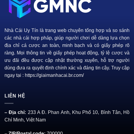
11win – Kích Nổ Quỹ Thưởng Khủng Đổi Đời Trong 1 Phút
Nhà Cái Uy Tín
là trang web chuyên tổng hợp và so sánh
các nhà cái hợp pháp, giúp người chơi dễ dàng lựa chọn
địa chỉ cá cược an toàn, minh bạch và có giấy phép rõ
ràng. Mọi thông tin về giấy phép hoạt động, tỷ lệ cược và
ưu đãi đều được cập nhật thường xuyên, hỗ trợ người
dùng đưa ra quyết định chính xác và đáng tin cậy. Truy cập
Gem88 – Thánh Địa Cá Cược Thế Hệ Mới Săn Hũ Tỷ Đồng
ngay tại :
https://giaimanhacai.br.com/
LIÊN HỆ
– Địa chỉ:
233 A Đ. Phan Anh, Khu Phố 10, Bình Tân, Hồ
Chí Minh, Việt Nam
– ZIP/Postal code:
700000