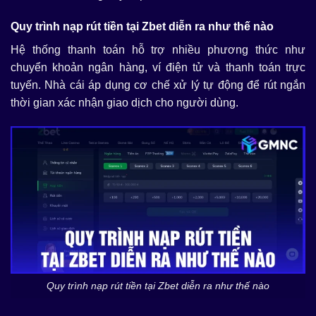
Quy trình nạp rút tiền tại Zbet diễn ra như thế nào
Hệ thống thanh toán hỗ trợ nhiều phương thức như
chuyển khoản ngân hàng, ví điện tử và thanh toán trực
tuyến. Nhà cái áp dụng cơ chế xử lý tự động để rút ngắn
thời gian xác nhận giao dịch cho người dùng.
Quy trình nạp rút tiền tại Zbet diễn ra như thế nào