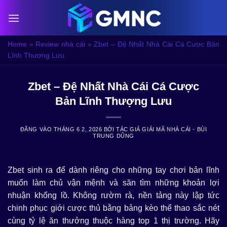
Bỏ
qua
nội
dung
Home
»
Review nhà cái
»
Zbet – Đệ Nhất Nhà Cái Cá Cược Bản
Lĩnh Thượng Lưu
Zbet – Đệ Nhất Nhà Cái Cá Cược
Bản Lĩnh Thượng Lưu
ĐĂNG VÀO
THÁNG 6 2, 2026
BỞI
TÁC GIẢ GIẢI MÃ NHÀ CÁI - BÙI
TRUNG DŨNG
Zbet sinh ra để dành riêng cho những tay chơi bản lĩnh
muốn làm chủ vận mệnh và săn tìm những khoản lợi
nhuận khổng lồ. Không rườm rà, nền tảng này lập tức
chinh phục giới cược thủ bằng bảng kèo thể thao sắc nét
cùng tỷ lệ ăn thưởng thuộc hàng top 1 thị trường. Hãy