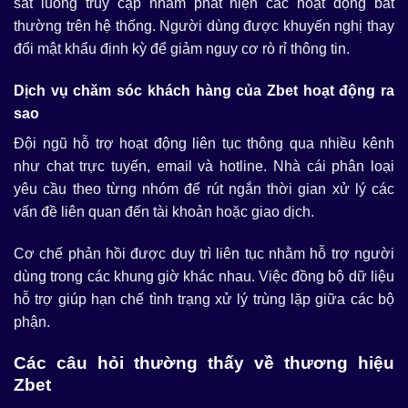
sát luồng truy cập nhằm phát hiện các hoạt động bất
thường trên hệ thống. Người dùng được khuyến nghị thay
đổi mật khẩu định kỳ để giảm nguy cơ rò rỉ thông tin.
Dịch vụ chăm sóc khách hàng của Zbet hoạt động ra
sao
Đội ngũ hỗ trợ hoạt động liên tục thông qua nhiều kênh
như chat trực tuyến, email và hotline. Nhà cái phân loại
yêu cầu theo từng nhóm để rút ngắn thời gian xử lý các
vấn đề liên quan đến tài khoản hoặc giao dịch.
Cơ chế phản hồi được duy trì liên tục nhằm hỗ trợ người
dùng trong các khung giờ khác nhau. Việc đồng bộ dữ liệu
hỗ trợ giúp hạn chế tình trạng xử lý trùng lặp giữa các bộ
phận.
Các câu hỏi thường thấy về thương hiệu
Zbet