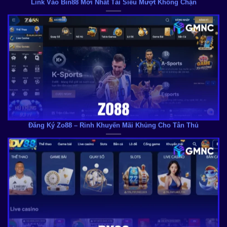
Đăng Ký Zo88 – Rinh Khuyến Mãi Khủng Cho Tân Thủ
Đăng Ký DV88 – Nhận Ngay Voucher Nạp Đầu Siêu Khủng