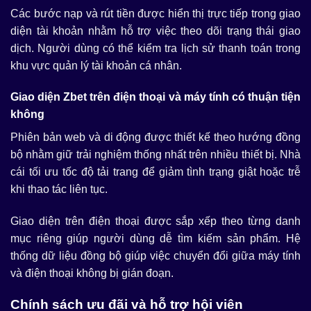
Các bước nạp và rút tiền được hiển thị trực tiếp trong giao
diện tài khoản nhằm hỗ trợ việc theo dõi trạng thái giao
dịch. Người dùng có thể kiểm tra lịch sử thanh toán trong
khu vực quản lý tài khoản cá nhân.
Giao diện Zbet trên điện thoại và máy tính có thuận tiện
không
Phiên bản web và di động được thiết kế theo hướng đồng
bộ nhằm giữ trải nghiệm thống nhất trên nhiều thiết bị. Nhà
cái tối ưu tốc độ tải trang để giảm tình trạng giật hoặc trễ
khi thao tác liên tục.
Giao diện trên điện thoại được sắp xếp theo từng danh
mục riêng giúp người dùng dễ tìm kiếm sản phẩm. Hệ
thống dữ liệu đồng bộ giúp việc chuyển đổi giữa máy tính
và điện thoại không bị gián đoạn.
Chính sách ưu đãi và hỗ trợ hội viên