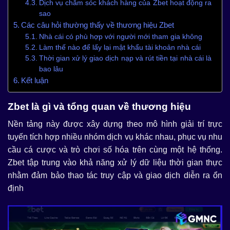
Dịch vụ chăm sóc khách hàng của Zbet hoạt động ra
sao
Các câu hỏi thường thấy về thương hiệu Zbet
Nhà cái có phù hợp với người mới tham gia không
Làm thế nào để lấy lại mật khẩu tài khoản nhà cái
Thời gian xử lý giao dịch nạp và rút tiền tại nhà cái là
bao lâu
Kết luận
Zbet là gì và tổng quan về thương hiệu
Nền tảng này được xây dựng theo mô hình giải trí trực
tuyến tích hợp nhiều nhóm dịch vụ khác nhau, phục vụ nhu
cầu cá cược và trò chơi số hóa trên cùng một hệ thống.
Zbet tập trung vào khả năng xử lý dữ liệu thời gian thực
nhằm đảm bảo thao tác truy cập và giao dịch diễn ra ổn
định