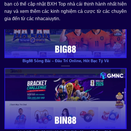
bạn có thể cập nhật BXH Top nhà cái thịnh hành nhất hiện
nay và xem thêm các kinh nghiệm cá cược từ các chuyên
Big88 Sòng Bài – Đấu Trí Online, Hốt Bạc Tỷ Về
gia đến từ các nhacaiuytin.
Link Vào Bin88 Mới Nhất Tải Siêu Mượt Không Chặn