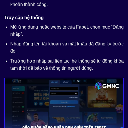
khoản thành công.
Truy cập hệ thống
Mở ứng dụng hoặc website của Fabet, chọn mục “Đăng
nhập”.
Nhập đúng tên tài khoản và mật khẩu đã đăng ký trước
đó.
Trường hợp nhập sai liên tục, hệ thống sẽ tự động khóa
tạm thời để bảo vệ thông tin người dùng.