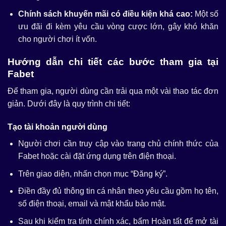
Chính sách khuyến mãi có điều kiện khá cao:
Một số
ưu đãi đi kèm yêu cầu vòng cược lớn, gây khó khăn
cho người chơi ít vốn.
Hướng dẫn chi tiết các bước tham gia tại
Fabet
Để tham gia, người dùng cần trải qua một vài thao tác đơn
giản. Dưới đây là quy trình chi tiết:
Tạo tài khoản người dùng
Người chơi cần truy cập vào trang chủ chính thức của
Fabet hoặc cài đặt ứng dụng trên điện thoại.
Trên giao diện, nhấn chọn mục “Đăng ký”.
Điền đầy đủ thông tin cá nhân theo yêu cầu gồm họ tên,
số điện thoại, email và mật khẩu bảo mật.
Sau khi kiểm tra tính chính xác, bấm Hoàn tất để mở tài