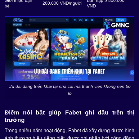
Giới thiệu bạn
Bạn nạp ≥ 500.000
200.000 VNĐ/người
bè
VNĐ
Ưu đãi đang triển khai tại nhà cái mà thành viên không nên bỏ
lỡ
Điểm nổi bật giúp Fabet ghi dấu trên thị
trường
Trong nhiều năm hoạt động, Fabet đã xây dựng được hình
ảnh thương hiệu riêng biệt, được ghi nhận bởi cộng đồng