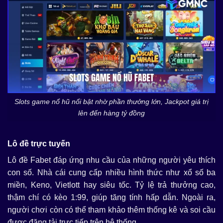
Slots game nổ hũ nổi bật nhờ phần thưởng lớn, Jackpot giá trị
lên đến hàng tỷ đồng
Lô đề trực tuyến
Lô đề Fabet đáp ứng nhu cầu của những người yêu thích
con số. Nhà cái cung cấp nhiều hình thức như xổ số ba
miền, Keno, Vietlott hay siêu tốc. Tỷ lệ trả thưởng cao,
thậm chí có kèo 1:99, giúp tăng tính hấp dẫn. Ngoài ra,
người chơi còn có thể tham khảo thêm thống kê và soi cầu
được đăng tải trực tiếp trên hệ thống.