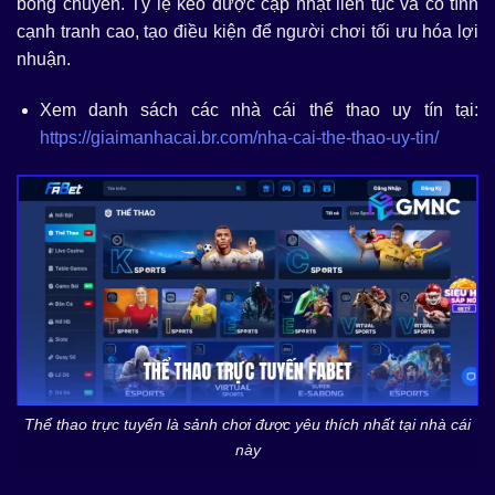
bóng chuyền. Tỷ lệ kèo được cập nhật liên tục và có tính
cạnh tranh cao, tạo điều kiện để người chơi tối ưu hóa lợi
nhuận.
Xem danh sách các nhà cái thể thao uy tín tại:
https://giaimanhacai.br.com/nha-cai-the-thao-uy-tin/
Thể thao trực tuyến là sảnh chơi được yêu thích nhất tại nhà cái
này