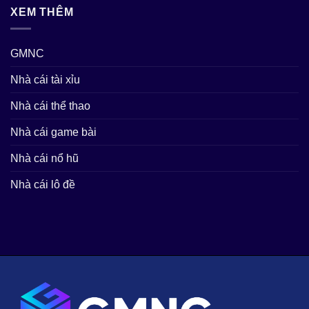
XEM THÊM
GMNC
Chinh Phục Đỉnh Cao Dabet – Thánh Địa Đổi Đời Xanh Chín
Nhà cái tài xỉu
Nhà cái thể thao
Nhà cái game bài
Nhà cái nổ hũ
Nhà cái lô đề
11win – Kích Nổ Quỹ Thưởng Khủng Đổi Đời Trong 1 Phút