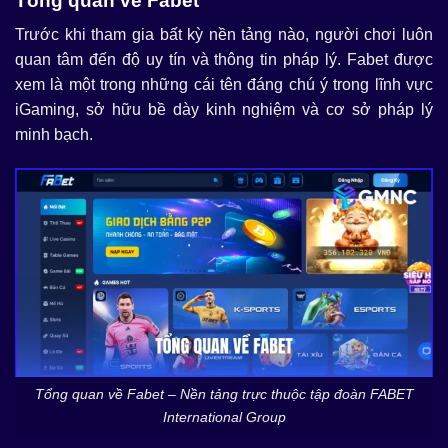
Tổng quan về Fabet
Trước khi tham gia bất kỳ nền tảng nào, người chơi luôn
quan tâm đến độ uy tín và thông tin pháp lý. Fabet được
xem là một trong những cái tên đáng chú ý trong lĩnh vực
iGaming, sở hữu bề dày kinh nghiệm và cơ sở pháp lý
minh bạch.
Tổng quan về Fabet – Nền tảng trực thuộc tập đoàn FABET
International Group