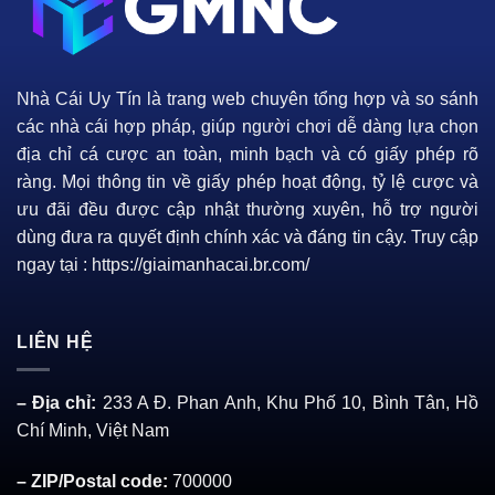
Nhà Cái Uy Tín
là trang web chuyên tổng hợp và so sánh
các nhà cái hợp pháp, giúp người chơi dễ dàng lựa chọn
Gem88 – Thánh Địa Cá Cược Thế Hệ Mới Săn Hũ Tỷ Đồng
địa chỉ cá cược an toàn, minh bạch và có giấy phép rõ
ràng. Mọi thông tin về giấy phép hoạt động, tỷ lệ cược và
ưu đãi đều được cập nhật thường xuyên, hỗ trợ người
dùng đưa ra quyết định chính xác và đáng tin cậy. Truy cập
ngay tại :
https://giaimanhacai.br.com/
LIÊN HỆ
– Địa chỉ:
233 A Đ. Phan Anh, Khu Phố 10, Bình Tân, Hồ
Khám Phá Sky88 – Siêu Nền Tảng Đổi Đời Trong 1 Phút
Chí Minh, Việt Nam
– ZIP/Postal code:
700000