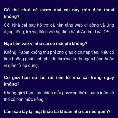
Có thể chơi cá cược nhà cái này trên điện thoại
không?
Có. Nhà cái này hỗ trợ cả nền tảng web di động và ứng
dụng riêng, tương thích với hệ điều hành Android và iOS.
Nạp tiền vào ví nhà cái có mất phí không?
Không. Fabet không thu phí cho giao dịch nạp tiền. Nếu có
tình huống phát sinh phí, đó thường là do ngân hàng hoặc
ví điện tử áp dụng.
Có giới hạn số lần rút tiền từ nhà cái trong ngày
không?
Không giới hạn, tuy nhiên mỗi phương thức thanh toán có
thể có hạn mức riêng.
Làm sao lấy lại mật khẩu tài khoản nhà cái nếu quên?