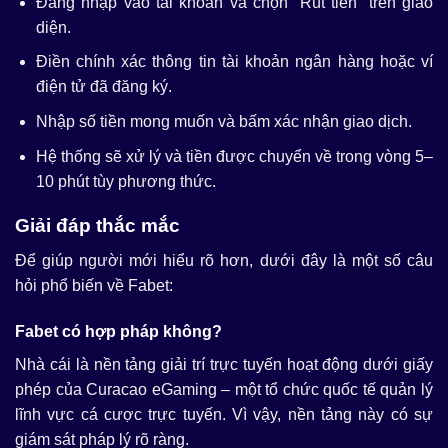
Đăng nhập vào tài khoản và chọn “Rút tiền” trên giao
diện.
Điền chính xác thông tin tài khoản ngân hàng hoặc ví
điện tử đã đăng ký.
Nhập số tiền mong muốn và bấm xác nhận giao dịch.
Hệ thống sẽ xử lý và tiền được chuyển về trong vòng 5–
10 phút tùy phương thức.
Giải đáp thắc mắc
Để giúp người mới hiểu rõ hơn, dưới đây là một số câu
hỏi phổ biến về Fabet:
Fabet có hợp pháp không?
Nhà cái là nền tảng giải trí trực tuyến hoạt động dưới giấy
phép của Curacao eGaming – một tổ chức quốc tế quản lý
lĩnh vực cá cược trực tuyến. Vì vậy, nền tảng này có sự
giám sát pháp lý rõ ràng.