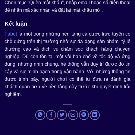
Chọn mục “Quên mật khẩu”, nhập email hoặc số điện thoại
để nhận mã xác nhận và đặt lại mật khẩu mới.
Kết luận
Fabet
là một trong những nền tảng cá cược trực tuyến có
chỗ đứng trên thị trường nhờ sự đa dạng sản phẩm, tỷ lệ
thưởng cao và dịch vụ chăm sóc khách hàng chuyên
nghiệp. Dù còn tồn tại một vài hạn chế về tốc độ và ứng
dụng, nhưng nhìn chung, hệ thống vẫn duy trì được độ tin
cậy và sự minh bạch trong vận hành. Với những thông tin
được trình bày, người chơi có thể tự đưa ra đánh giá
khách quan hơn về nền tảng này trước khi quyết định trải
nghiệm.