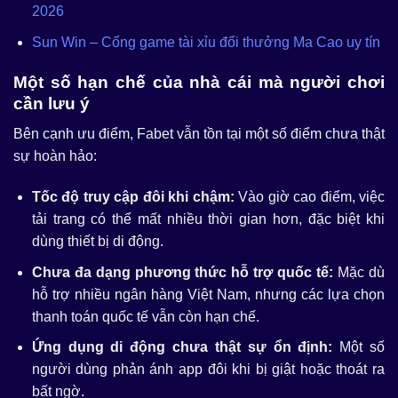
2026
Sun Win – Cổng game tài xỉu đổi thưởng Ma Cao uy tín
Một số hạn chế của nhà cái mà người chơi
cần lưu ý
Bên cạnh ưu điểm, Fabet vẫn tồn tại một số điểm chưa thật
sự hoàn hảo:
Tốc độ truy cập đôi khi chậm:
Vào giờ cao điểm, việc
tải trang có thể mất nhiều thời gian hơn, đặc biệt khi
dùng thiết bị di động.
Chưa đa dạng phương thức hỗ trợ quốc tế:
Mặc dù
hỗ trợ nhiều ngân hàng Việt Nam, nhưng các lựa chọn
thanh toán quốc tế vẫn còn hạn chế.
Ứng dụng di động chưa thật sự ổn định:
Một số
người dùng phản ánh app đôi khi bị giật hoặc thoát ra
bất ngờ.