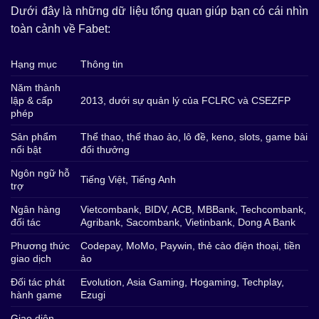
Dưới đây là những dữ liệu tổng quan giúp bạn có cái nhìn
toàn cảnh về Fabet:
Hạng mục
Thông tin
Năm thành
lập & cấp
2013, dưới sự quản lý của FCLRC và CSEZFP
phép
Sản phẩm
Thể thao, thể thao ảo, lô đề, keno, slots, game bài
nổi bật
đổi thưởng
Ngôn ngữ hỗ
Tiếng Việt, Tiếng Anh
trợ
Ngân hàng
Vietcombank, BIDV, ACB, MBBank, Techcombank,
đối tác
Agribank, Sacombank, Vietinbank, Dong A Bank
Phương thức
Codepay, MoMo, Paywin, thẻ cào điện thoại, tiền
giao dịch
ảo
Đối tác phát
Evolution, Asia Gaming, Hogaming, Techplay,
hành game
Ezugi
Giao diện