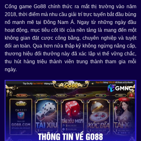
Cổng game Go88 chính thức ra mắt thị trường vào năm
2018, thời điểm mà nhu cầu giải trí trực tuyến bắt đầu bùng
nổ mạnh mẽ tại Đông Nam Á. Ngay từ những ngày đầu
hoạt động, mục tiêu cốt lõi của nền tảng là mang đến một
không gian đặt cược công bằng, chuyên nghiệp và tuyệt
đối an toàn. Qua hơn nửa thập kỷ không ngừng nâng cấp,
thương hiệu đổi thưởng này đã xác lập vị thế vững chắc,
thu hút hàng triệu thành viên trung thành tham gia mỗi
ngày.