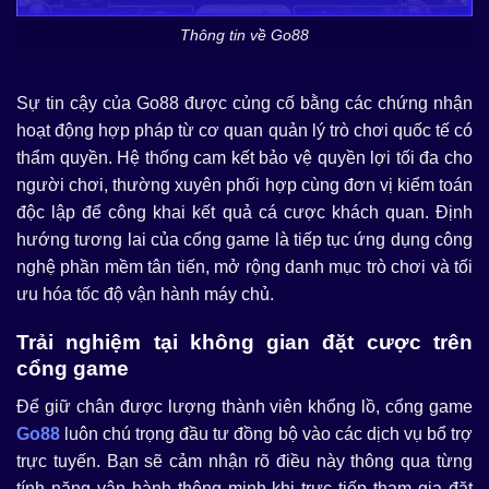
Thông tin về Go88
Sự tin cậy của Go88 được củng cố bằng các chứng nhận
hoạt động hợp pháp từ cơ quan quản lý trò chơi quốc tế có
thẩm quyền. Hệ thống cam kết bảo vệ quyền lợi tối đa cho
người chơi, thường xuyên phối hợp cùng đơn vị kiểm toán
độc lập để công khai kết quả cá cược khách quan. Định
hướng tương lai của cổng game là tiếp tục ứng dụng công
nghệ phần mềm tân tiến, mở rộng danh mục trò chơi và tối
ưu hóa tốc độ vận hành máy chủ.
Trải nghiệm tại không gian đặt cược trên
cổng game
Để giữ chân được lượng thành viên khổng lồ, cổng game
Go88
luôn chú trọng đầu tư đồng bộ vào các dịch vụ bổ trợ
trực tuyến. Bạn sẽ cảm nhận rõ điều này thông qua từng
tính năng vận hành thông minh khi trực tiếp tham gia đặt