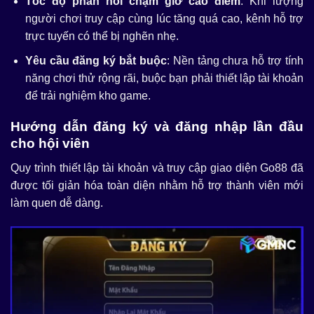
Tốc độ phản hồi chậm giờ cao điểm
: Khi lượng
người chơi truy cập cùng lúc tăng quá cao, kênh hỗ trợ
trực tuyến có thể bị nghẽn nhẹ.
Yêu cầu đăng ký bắt buộc
: Nền tảng chưa hỗ trợ tính
năng chơi thử rộng rãi, buộc bạn phải thiết lập tài khoản
để trải nghiệm kho game.
Hướng dẫn đăng ký và đăng nhập lần đầu
cho hội viên
Quy trình thiết lập tài khoản và truy cập giao diện Go88 đã
được tối giản hóa toàn diện nhằm hỗ trợ thành viên mới
làm quen dễ dàng.