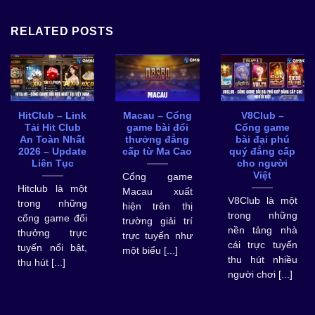
RELATED POSTS
HitClub – Link
Macau – Cổng
V8Club –
Tải Hit Club
game bài đổi
Cổng game
An Toàn Nhất
thưởng đẳng
bài đại phú
2026 – Update
cấp từ Ma Cao
quý đẳng cấp
Liên Tục
cho người
Việt
Cổng game
Hitclub là một
Macau xuất
V8Club là một
trong những
hiện trên thị
trong những
cổng game đổi
trường giải trí
nền tảng nhà
thưởng trực
trực tuyến như
cái trực tuyến
tuyến nổi bật,
một biểu [...]
thu hút nhiều
thu hút [...]
người chơi [...]