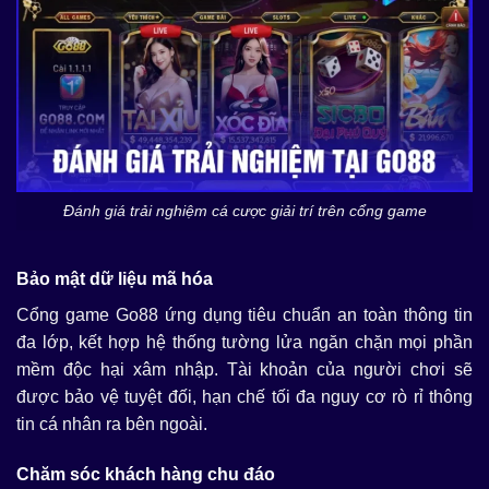
Đánh giá trải nghiệm cá cược giải trí trên cổng game
Bảo mật dữ liệu mã hóa
Cổng game Go88 ứng dụng tiêu chuẩn an toàn thông tin
đa lớp, kết hợp hệ thống tường lửa ngăn chặn mọi phần
mềm độc hại xâm nhập. Tài khoản của người chơi sẽ
được bảo vệ tuyệt đối, hạn chế tối đa nguy cơ rò rỉ thông
tin cá nhân ra bên ngoài.
Chăm sóc khách hàng chu đáo