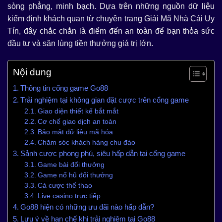
sòng phẳng, minh bạch. Dựa trên những nguồn dữ liệu
kiểm định khách quan từ chuyên trang Giải Mã Nhà Cái Uy
Tín, đây chắc chắn là điểm đến an toàn để bạn thỏa sức
đầu tư và săn lùng tiền thưởng giá trị lớn.
Nội dung
Thông tin cổng game Go88
Trải nghiệm tại không gian đặt cược trên cổng game
Giao diện thiết kế bắt mắt
Cơ chế giao dịch an toàn
Bảo mật dữ liệu mã hóa
Chăm sóc khách hàng chu đáo
Sảnh cược phong phú, siêu hấp dẫn tại cổng game
Game bài đổi thưởng
Game nổ hũ đổi thưởng
Cá cược thể thao
Live casino trực tiếp
Go88 hiện có những ưu đãi nào hấp dẫn?
Lưu ý về hạn chế khi trải nghiệm tại Go88