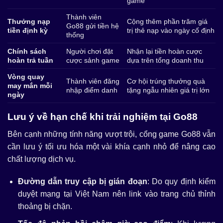
game
Thành viên
Thưởng nạp
Cộng thêm phần trăm giá
Go88 gửi tiền hệ
tiền định kỳ
trị thẻ nạp vào ngày cố định
thống
Chính sách
Người chơi đặt
Nhận lại tiền hoàn cược
hoàn trả tuần
cược sảnh game
dựa trên tổng doanh thu
Vòng quay
Thành viên đăng
Cơ hội trúng thưởng quà
may mắn mỗi
nhập điểm danh
tặng ngẫu nhiên giá trị lớn
ngày
Lưu ý về hạn chế khi trải nghiệm tại Go88
Bên cạnh những tính năng vượt trội, cổng game Go88 vẫn
cần lưu ý tối ưu hóa một vài khía cạnh nhỏ để nâng cao
chất lượng dịch vụ.
Đường dẫn truy cập bị gián đoạn
: Do quy định kiểm
duyệt mạng tại Việt Nam nên link vào trang chủ thỉnh
thoảng bị chặn.