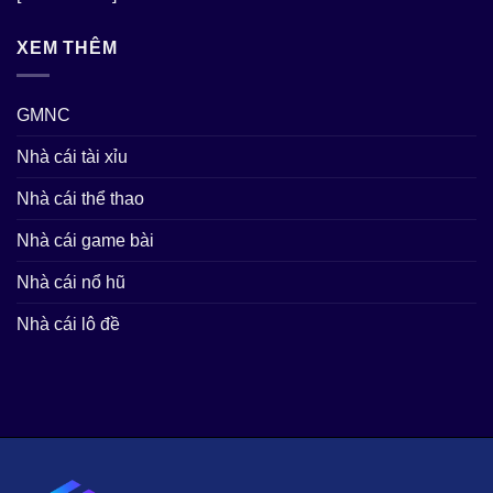
XEM THÊM
GMNC
Chinh Phục Đỉnh Cao Dabet – Thánh Địa Đổi Đời Xanh Chín
Nhà cái tài xỉu
Nhà cái thể thao
Nhà cái game bài
Nhà cái nổ hũ
Nhà cái lô đề
11win – Kích Nổ Quỹ Thưởng Khủng Đổi Đời Trong 1 Phút