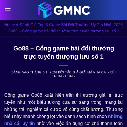
Bỏ
qua
nội
dung
Home
»
Đánh Giá Top 6 Game Bài Đổi Thưởng Uy Tín Nhất 2026
»
Go88 – Cổng game bài đổi thưởng trực tuyến thượng lưu số 1
Go88 – Cổng game bài đổi thưởng
trực tuyến thượng lưu số 1
ĐĂNG VÀO
THÁNG 6 1, 2026
BỞI
TÁC GIẢ GIẢI MÃ NHÀ CÁI - BÙI
TRUNG DŨNG
Cổng game Go88 xuất hiện trên thị trường giải trí trực
tuyến như một biểu tượng của sự sang trọng, mang lại
những trải nghiệm cá cược vô cùng chất lượng. Thương
hiệu này nhanh chóng lọt vào danh sách bình chọn
những
nhà cái uy tín
nhờ vào việc áp dụng cơ chế thanh toán