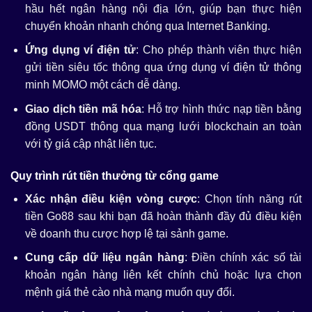
hầu hết ngân hàng nội địa lớn, giúp bạn thực hiện
chuyển khoản nhanh chóng qua Internet Banking.
Ứng dụng ví điện tử
: Cho phép thành viên thực hiện
gửi tiền siêu tốc thông qua ứng dụng ví điện tử thông
minh MOMO một cách dễ dàng.
Giao dịch tiền mã hóa
: Hỗ trợ hình thức nạp tiền bằng
đồng USDT thông qua mạng lưới blockchain an toàn
với tỷ giá cập nhật liên tục.
Quy trình rút tiền thưởng từ cổng game
Xác nhận điều kiện vòng cược
: Chọn tính năng rút
tiền Go88 sau khi bạn đã hoàn thành đầy đủ điều kiện
về doanh thu cược hợp lệ tại sảnh game.
Cung cấp dữ liệu ngân hàng
: Điền chính xác số tài
khoản ngân hàng liên kết chính chủ hoặc lựa chọn
mệnh giá thẻ cào nhà mạng muốn quy đổi.