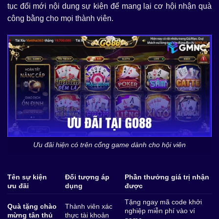
tục đổi mới nội dung sự kiện để mang lại cơ hội nhận quà
công bằng cho mọi thành viên.
Ưu đãi hiện có trên cổng game dành cho hội viên
Tên sự kiện
Đối tượng áp
Phần thưởng giá trị nhận
ưu đãi
dụng
được
Tặng ngay mã code khởi
Quà tặng chào
Thành viên xác
nghiệp miễn phí vào ví
mừng tân thủ
thực tài khoản