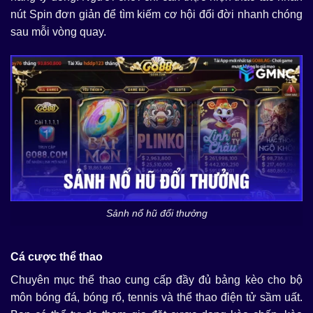
nút Spin đơn giản để tìm kiếm cơ hội đổi đời nhanh chóng
sau mỗi vòng quay.
Sảnh nổ hũ đổi thưởng
Cá cược thể thao
Chuyên mục thể thao cung cấp đầy đủ bảng kèo cho bộ
môn bóng đá, bóng rổ, tennis và thể thao điện tử sầm uất.