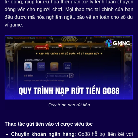
tự động, giúp tối ưu hóa thời gian xử lý lệnh luân chuyển
dòng vốn cho người chơi. Mọi thao tác tài chính của bạn
đều được mã hóa nghiêm ngặt, bảo vệ an toàn cho số dư
ví game.
Quy trình nạp rút tiền
Thao tác gửi tiền vào ví cược siêu tốc
Chuyển khoản ngân hàng
: Go88 hỗ trợ liên kết với