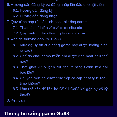
Hướng dẫn đăng ký và đăng nhập lần đầu cho hội viên
Hướng dẫn đăng ký
Hướng dẫn đăng nhập
Quy trình nạp rút tiền linh hoạt tại cổng game
Thao tác gửi tiền vào ví cược siêu tốc
Quy trình rút tiền thưởng từ cổng game
Vấn đề thường gặp với Go88
Mức độ uy tín của cổng game này được khẳng định
ra sao?
Chế độ chơi demo miễn phí được kích hoạt như thế
nào?
Thời gian xử lý lệnh rút tiền thưởng Go88 kéo dài
bao lâu?
Chuyên mục cá cược trực tiếp có cập nhật tỷ lệ real-
time không?
Làm thế nào để liên hệ CSKH Go88 khi gặp sự cố kỹ
thuật?
Kết luận
Thông tin cổng game Go88