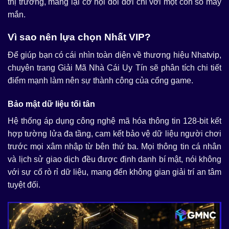
thị trường, mang lại cơ hội đổi đời chỉ với một con số may
mắn.
Vì sao nên lựa chọn Nhất VIP?
Để giúp bạn có cái nhìn toàn diện về thương hiệu Nhatvip,
chuyên trang Giải Mã Nhà Cái Uy Tín sẽ phân tích chi tiết
điểm mạnh làm nên sự thành công của cổng game.
Bảo mật dữ liệu tối tân
Hệ thống áp dụng công nghệ mã hóa thông tin 128-bit kết
hợp tường lửa đa tầng, cam kết bảo vệ dữ liệu người chơi
trước mọi xâm nhập từ bên thứ ba. Mọi thông tin cá nhân
và lịch sử giao dịch đều được định danh bí mật, nói không
với sự cố rò rỉ dữ liệu, mang đến không gian giải trí an tâm
tuyệt đối.