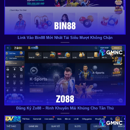
Đăng Ký Zo88 – Rinh Khuyến Mãi Khủng Cho Tân Thủ
Đăng Ký DV88 – Nhận Ngay Voucher Nạp Đầu Siêu Khủng