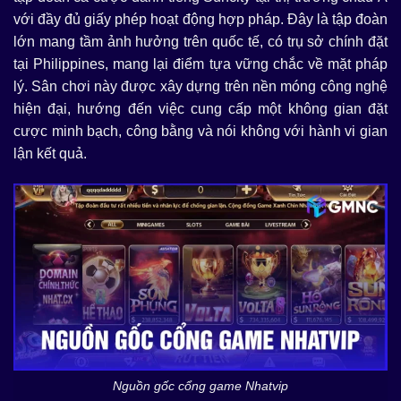
với đầy đủ giấy phép hoạt động hợp pháp. Đây là tập đoàn
lớn mang tầm ảnh hưởng trên quốc tế, có trụ sở chính đặt
tại Philippines, mang lại điểm tựa vững chắc về mặt pháp
lý. Sân chơi này được xây dựng trên nền móng công nghệ
hiện đại, hướng đến việc cung cấp một không gian đặt
cược minh bạch, công bằng và nói không với hành vi gian
lận kết quả.
Nguồn gốc cổng game Nhatvip