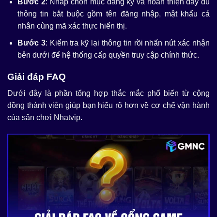
Bước 2
: Nhấp chọn mục đăng ký và hoàn thiện đầy đủ
thông tin bắt buộc gồm tên đăng nhập, mật khẩu cá
nhân cùng mã xác thực hiển thị.
Bước 3
: Kiểm tra kỹ lại thông tin rồi nhấn nút xác nhận
bên dưới để hệ thống cấp quyền truy cập chính thức.
Giải đáp FAQ
Dưới đây là phần tổng hợp thắc mắc phổ biến từ cộng
đồng thành viên giúp bạn hiểu rõ hơn về cơ chế vận hành
của sân chơi Nhatvip.