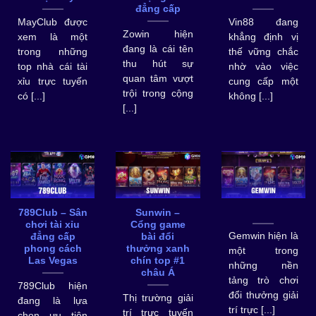
đẳng cấp
MayClub được
Vin88 đang
Zowin hiện
xem là một
khẳng định vị
đang là cái tên
trong những
thế vững chắc
thu hút sự
top nhà cái tài
nhờ vào việc
quan tâm vượt
xỉu trực tuyến
cung cấp một
trội trong cộng
có [...]
không [...]
[...]
789Club – Sân
Sunwin –
chơi tài xỉu
Cổng game
Gemwin hiện là
đẳng cấp
bài đổi
phong cách
thưởng xanh
một trong
Las Vegas
chín top #1
những nền
châu Á
tảng trò chơi
789Club hiện
đổi thưởng giải
Thị trường giải
đang là lựa
trí trực [...]
trí trực tuyến
chọn ưu tiên