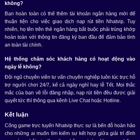
không?
Bạn hoàn toàn có thể thêm tài khoản ngân hàng mới để
thuận tiện cho việc giao dịch nạp rút tiền Nhatvip. Tuy
nhiên, họ tên trên thẻ ngân hàng bắt buộc phải trùng khớp
hoàn toàn với thông tin đăng ký ban đầu để đảm bảo tính
an toàn tài chính.
Hệ thống chăm sóc khách hàng có hoạt động vào
ngày lễ không?
Đội ngũ chuyên viên tư vấn chuyên nghiệp luôn túc trực hỗ
trợ người chơi 24/7, kể cả ngày nghỉ hay lễ Tết. Mọi thắc
mắc của bạn về lỗi đăng nhập, nạp rút tiền đều được giải
quyết tức thì thông qua kênh Live Chat hoặc Hotline.
Kết luận
Cổng game trực tuyến Nhatvip thực sự là bến đỗ hoàn hảo
cho những ai muốn tìm kiếm sự kết hợp giữa giải trí đỉnh