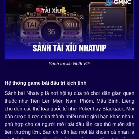
Sảnh tài xỉu Nhất VIP
Hệ thống game bài đấu trí kịch tính
Sảnh bài Nhatvip là nơi hội tụ của trò chơi dân gian quen
thuộc như Tiến Lên Miền Nam, Phỏm, Mậu Binh, Liêng
cho đến các thể loại quốc tế như Poker hay Blackjack. Mỗi
bàn cược được chia thành nhiều mức giới hạn khác nhau,
phù hợp cho cả người mới bắt đầu lẫn cao thủ muốn săn
tiền thưởng lớn. Bạn chỉ cần tạo một tài khoản cá nhân là