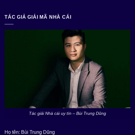
TÁC GIẢ GIẢI MÃ NHÀ CÁI
Net88 Thể Thao – Kịch Tính Từng Giây, Thắng Lớn
Tác giải Nhà cái uy tín – Bùi Trung Dũng
Họ tên: Bùi Trung Dũng