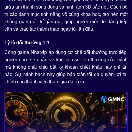
giữa âm thanh sống động và hình ảnh 3D sắc nét. Cách bố
trí các danh mục tính năng vô cùng khoa học, tạo nên một
không gian giải trí gần gũi, giúp người mới dễ dàng tiếp
cận và thao tác thành thạo ngay từ lần đầu.
Tỷ lệ đổi thưởng 1:1
Cổng game Nhatvip áp dụng cơ chế đổi thưởng trực tiếp,
người chơi sẽ nhận về trọn vẹn số tiền thưởng của mình
mà không phải chịu bất kỳ khoản chiết khấu hay phí ẩn
nào. Sự minh bạch này giúp bảo toàn tối đa quyền lợi tài
chính cho thành viên tham gia đặt cược.