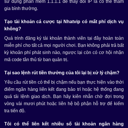
sử dụng phần mềm 1.1.1.1 để thay đổi IP là có thể tham
gia bình thường.
Tạo tài khoản cá cược tại Nhatvip có mất phí dịch vụ
không?
Quá trình đăng ký tài khoản thành viên tại đây hoàn toàn
miễn phí cho tất cả mọi người chơi. Bạn không phải trả bất
kỳ khoản phí phát sinh nào, ngược lại còn có cơ hội nhận
mã code tân thủ từ ban quản trị.
Tại sao lệnh rút tiền thưởng của tôi lại bị xử lý chậm?
Yêu cầu rút tiền có thể bị chậm nếu bạn thực hiện vào thời
điểm ngân hàng liên kết đang bảo trì hoặc hệ thống đang
quá tải lệnh giao dịch. Bạn hãy kiên nhẫn chờ đợi trong
vòng vài mươi phút hoặc liên hệ bộ phận hỗ trợ để kiểm
tra tiến độ.
Tôi có thể liên kết nhiều số tài khoản ngân hàng