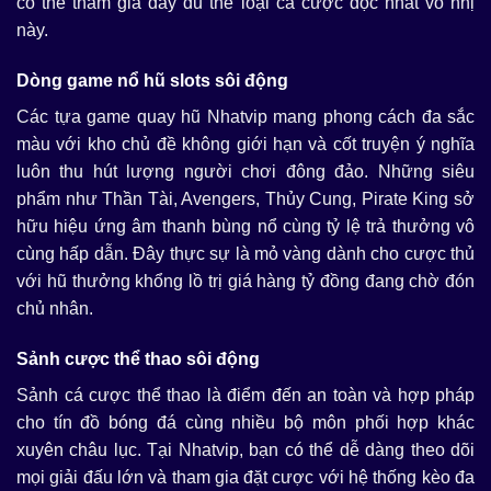
có thể tham gia đầy đủ thể loại cá cược độc nhất vô nhị
này.
Dòng game nổ hũ slots sôi động
Các tựa game quay hũ Nhatvip mang phong cách đa sắc
màu với kho chủ đề không giới hạn và cốt truyện ý nghĩa
luôn thu hút lượng người chơi đông đảo. Những siêu
phẩm như Thần Tài, Avengers, Thủy Cung, Pirate King sở
hữu hiệu ứng âm thanh bùng nổ cùng tỷ lệ trả thưởng vô
cùng hấp dẫn. Đây thực sự là mỏ vàng dành cho cược thủ
với hũ thưởng khổng lồ trị giá hàng tỷ đồng đang chờ đón
chủ nhân.
Sảnh cược thể thao sôi động
Sảnh cá cược thể thao là điểm đến an toàn và hợp pháp
cho tín đồ bóng đá cùng nhiều bộ môn phối hợp khác
xuyên châu lục. Tại Nhatvip, bạn có thể dễ dàng theo dõi
mọi giải đấu lớn và tham gia đặt cược với hệ thống kèo đa