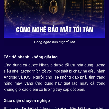
Công nghệ bảo mật tối tân
Tốc độ nhanh, không giật lag
Ứng dụng cá cược Nhatvip được tối ưu hóa dung lượng
siêu nhẹ, tương thích tốt với mọi thiết bị chạy hệ điều hành
Android và iOS. Người chơi sẽ không gặp phải tình trạng
nóng máy, văng ứng dụng hay giật lag ngay cả trong
khung giờ cao điểm có lượng truy cập đột biến.
Giao diện chuyên nghiệp
Sân chơi đặc biệt chú trọng vào giao diện, kết hợp hài hòa