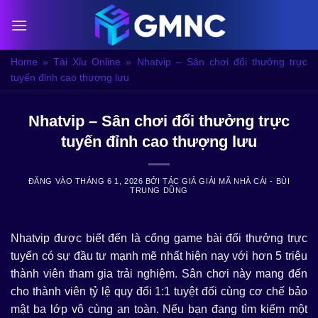
Bỏ
qua
nội
dung
Home
»
Tài Xỉu Online
»
Nhatvip – Sân chơi đổi thưởng trực
tuyến đỉnh cao thượng lưu
Nhatvip – Sân chơi đổi thưởng trực
tuyến đỉnh cao thượng lưu
ĐĂNG VÀO
THÁNG 6 1, 2026
BỞI
TÁC GIẢ GIẢI MÃ NHÀ CÁI - BÙI
TRUNG DŨNG
Nhatvip được biết đến là cổng game bài đổi thưởng trực
tuyến có sự đầu tư mạnh mẽ nhất hiện nay với hơn 5 triệu
thành viên tham gia trải nghiệm. Sân chơi này mang đến
cho thành viên tỷ lệ quy đổi 1:1 tuyệt đối cùng cơ chế bảo
mật ba lớp vô cùng an toàn. Nếu bạn đang tìm kiếm một