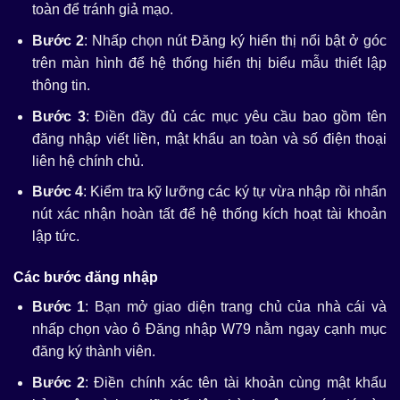
toàn để tránh giả mạo.
Bước 2
: Nhấp chọn nút Đăng ký hiển thị nổi bật ở góc
trên màn hình để hệ thống hiển thị biểu mẫu thiết lập
thông tin.
Bước 3
: Điền đầy đủ các mục yêu cầu bao gồm tên
đăng nhập viết liền, mật khẩu an toàn và số điện thoại
liên hệ chính chủ.
Bước 4
: Kiểm tra kỹ lưỡng các ký tự vừa nhập rồi nhấn
nút xác nhận hoàn tất để hệ thống kích hoạt tài khoản
lập tức.
Các bước đăng nhập
Bước 1
: Bạn mở giao diện trang chủ của nhà cái và
nhấp chọn vào ô Đăng nhập W79 nằm ngay cạnh mục
đăng ký thành viên.
Bước 2
: Điền chính xác tên tài khoản cùng mật khẩu