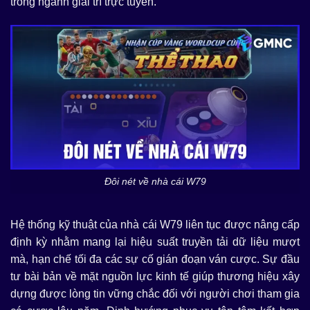
trong ngành giải trí trực tuyến.
Đôi nét về nhà cái W79
Hệ thống kỹ thuật của nhà cái W79 liên tục được nâng cấp
định kỳ nhằm mang lại hiệu suất truyền tải dữ liệu mượt
mà, hạn chế tối đa các sự cố gián đoạn ván cược. Sự đầu
tư bài bản về mặt nguồn lực kinh tế giúp thương hiệu xây
dựng được lòng tin vững chắc đối với người chơi tham gia