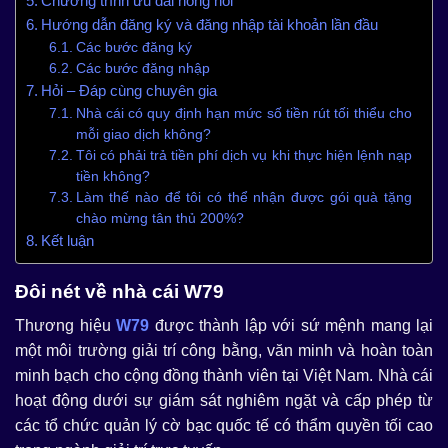
Chương trình ưu đãi nóng hổi
Hướng dẫn đăng ký và đăng nhập tài khoản lần đầu
Các bước đăng ký
Các bước đăng nhập
Hỏi – Đáp cùng chuyên gia
Nhà cái có quy định hạn mức số tiền rút tối thiểu cho
mỗi giao dịch không?
Tôi có phải trả tiền phí dịch vụ khi thực hiện lệnh nạp
tiền không?
Làm thế nào để tôi có thể nhận được gói quà tặng
chào mừng tân thủ 200%?
Kết luận
Đôi nét về nhà cái W79
Thương hiệu
W79
được thành lập với sứ mệnh mang lại
một môi trường giải trí công bằng, văn minh và hoàn toàn
minh bạch cho cộng đồng thành viên tại Việt Nam. Nhà cái
hoạt động dưới sự giám sát nghiêm ngặt và cấp phép từ
các tổ chức quản lý cờ bạc quốc tế có thẩm quyền tối cao