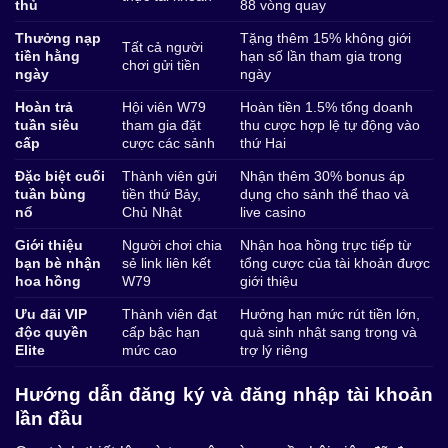
thủ
88 vòng quay
Thưởng nạp
Tặng thêm 15% không giới
Tất cả người
tiền hằng
hạn số lần tham gia trong
chơi gửi tiền
ngày
ngày
Hoàn trả
Hội viên W79
Hoàn tiền 1.5% tổng doanh
tuần siêu
tham gia đặt
thu cược hợp lệ tự động vào
cấp
cược các sảnh
thứ Hai
Đặc biệt cuối
Thành viên gửi
Nhận thêm 30% bonus áp
tuần bùng
tiền thứ Bảy,
dụng cho sảnh thể thao và
nổ
Chủ Nhật
live casino
Giới thiệu
Người chơi chia
Nhận hoa hồng trực tiếp từ
bạn bè nhận
sẻ link liên kết
tổng cược của tài khoản được
hoa hồng
W79
giới thiệu
Ưu đãi VIP
Thành viên đạt
Hưởng hạn mức rút tiền lớn,
độc quyền
cấp bậc hạn
quà sinh nhật sang trọng và
Elite
mức cao
trợ lý riêng
Hướng dẫn đăng ký và đăng nhập tài khoản
lần đầu