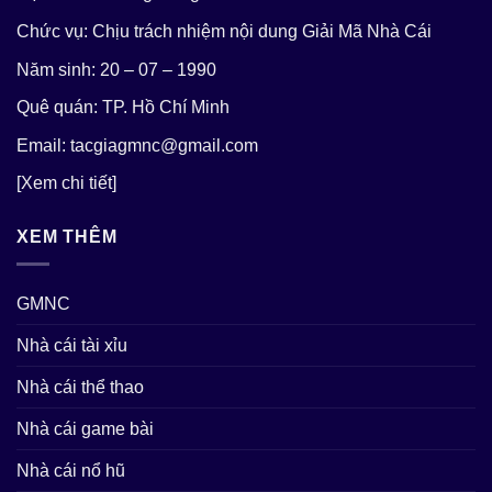
Chức vụ: Chịu trách nhiệm nội dung Giải Mã Nhà Cái
Năm sinh: 20 – 07 – 1990
Quê quán: TP. Hồ Chí Minh
Email:
tacgiagmnc@gmail.com
Zbet – Đệ Nhất Nhà Cái Cá Cược Bản Lĩnh Thượng Lưu
[
Xem chi tiết
]
XEM THÊM
GMNC
Nhà cái tài xỉu
Nhà cái thể thao
One88 – Đỉnh Cao Cá Cược Thể Thao Uy Tín Châu Á
Nhà cái game bài
Nhà cái nổ hũ