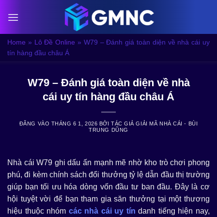
Bỏ
qua
nội
dung
Home
»
Lô Đề Online
»
W79 – Đánh giá toàn diện về nhà cái uy
tín hàng đầu châu Á
W79 – Đánh giá toàn diện về nhà
cái uy tín hàng đầu châu Á
ĐĂNG VÀO
THÁNG 6 1, 2026
BỞI
TÁC GIẢ GIẢI MÃ NHÀ CÁI - BÙI
TRUNG DŨNG
Nhà cái W79 ghi dấu ấn mạnh mẽ nhờ kho trò chơi phong
phú, đi kèm chính sách đổi thưởng tỷ lệ dẫn đầu thị trường
giúp bạn tối ưu hóa dòng vốn đầu tư ban đầu. Đây là cơ
hội tuyệt vời để bạn tham gia săn thưởng tại một thương
hiệu thuộc nhóm
các nhà cái uy tín
danh tiếng hiện nay,