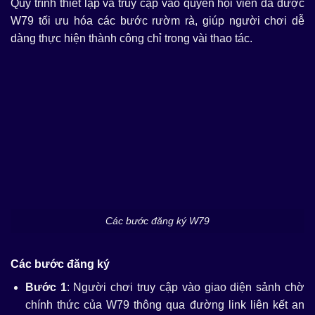
Quy trình thiết lập và truy cập vào quyền hội viên đã được
W79 tối ưu hóa các bước rườm rà, giúp người chơi dễ
dàng thực hiện thành công chỉ trong vài thao tác.
Các bước đăng ký W79
Các bước đăng ký
Bước 1
: Người chơi truy cập vào giao diện sảnh chờ
chính thức của W79 thông qua đường link liên kết an