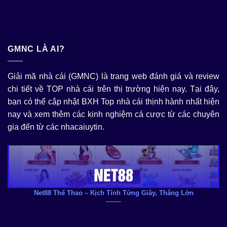
GMNC LÀ AI?
Giải mã nhà cái (GMNC) là trang web đánh giá và review
chi tiết về TOP nhà cái trên thị trường hiện nay. Tại đây,
bạn có thể cập nhật BXH Top nhà cái thịnh hành nhất hiện
Net88 Thể Thao – Kịch Tính Từng Giây, Thắng Lớn
nay và xem thêm các kinh nghiệm cá cược từ các chuyên
gia đến từ các nhacaiuytin.