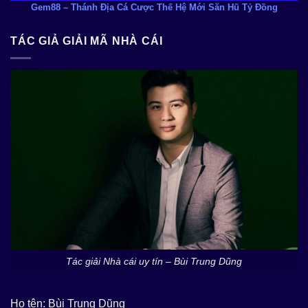
TÁC GIẢ GIẢI MÃ NHÀ CÁI
Khám Phá Sky88 – Siêu Nền Tảng Đổi Đời Trong 1 Phút
Oxbet – Vũ Trụ Cá Cược Thế Hệ Mới Bứt Phá Giàu Sang
Tác giải Nhà cái uy tín – Bùi Trung Dũng
Họ tên: Bùi Trung Dũng