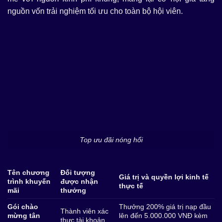
nguồn vốn trải nghiệm tối ưu cho toàn bộ hội viên.
Top ưu đãi nóng hổi
Tên chương
Đối tượng
Giá trị và quyền lợi kinh tế
trình khuyến
được nhận
thực tế
mãi
thưởng
Gói chào
Thưởng 200% giá trị nạp đầu
Thành viên xác
mừng tân
lên đến 5.000.000 VNĐ kèm
thực tài khoản