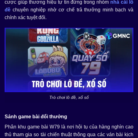
cược giúp thương hiệu tự tin đứng trong nhóm
nhà cái lô
đề
chuyên nghiệp nhờ cơ chế trả thưởng minh bạch và
chính xác tuyệt đối.
Trò chơi lô đề, xổ số
Sảnh game bài đổi thưởng
Phân khu game bài W79 là nơi hội tụ của hàng nghìn cao
thủ tham gia so tài chiến thuật thông qua các ván bài kịch