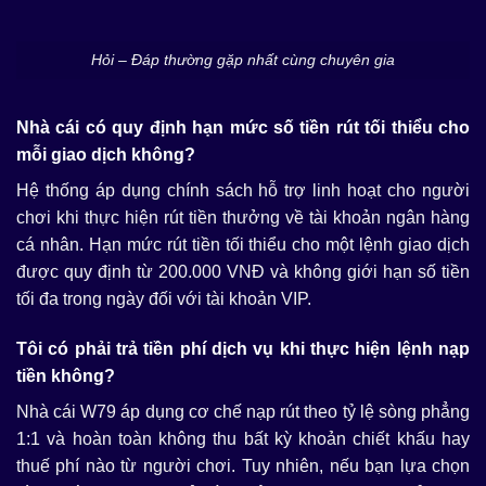
Hỏi – Đáp thường gặp nhất cùng chuyên gia
Nhà cái có quy định hạn mức số tiền rút tối thiểu cho
mỗi giao dịch không?
Hệ thống áp dụng chính sách hỗ trợ linh hoạt cho người
chơi khi thực hiện rút tiền thưởng về tài khoản ngân hàng
cá nhân. Hạn mức rút tiền tối thiểu cho một lệnh giao dịch
được quy định từ 200.000 VNĐ và không giới hạn số tiền
tối đa trong ngày đối với tài khoản VIP.
Tôi có phải trả tiền phí dịch vụ khi thực hiện lệnh nạp
tiền không?
Nhà cái W79 áp dụng cơ chế nạp rút theo tỷ lệ sòng phẳng
1:1 và hoàn toàn không thu bất kỳ khoản chiết khấu hay
thuế phí nào từ người chơi. Tuy nhiên, nếu bạn lựa chọn