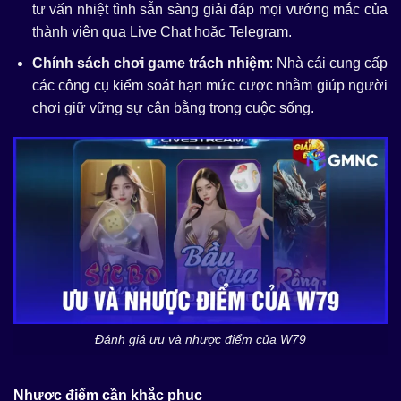
tư vấn nhiệt tình sẵn sàng giải đáp mọi vướng mắc của
thành viên qua Live Chat hoặc Telegram.
Chính sách chơi game trách nhiệm
: Nhà cái cung cấp
các công cụ kiểm soát hạn mức cược nhằm giúp người
chơi giữ vững sự cân bằng trong cuộc sống.
Đánh giá ưu và nhược điểm của W79
Nhược điểm cần khắc phục