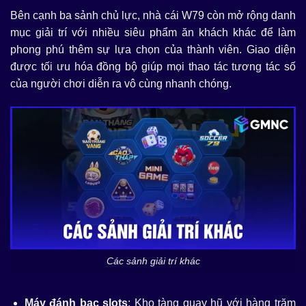
Bên cạnh ba sảnh chủ lực, nhà cái W79 còn mở rộng danh
mục giải trí với nhiều siêu phẩm ăn khách khác để làm
phong phú thêm sự lựa chọn của thành viên. Giao diện
được tối ưu hóa đồng bộ giúp mọi thao tác tương tác số
của người chơi diễn ra vô cùng nhanh chóng.
Các sảnh giải trí khác
Máy đánh bạc slots
: Kho tàng quay hũ với hàng trăm