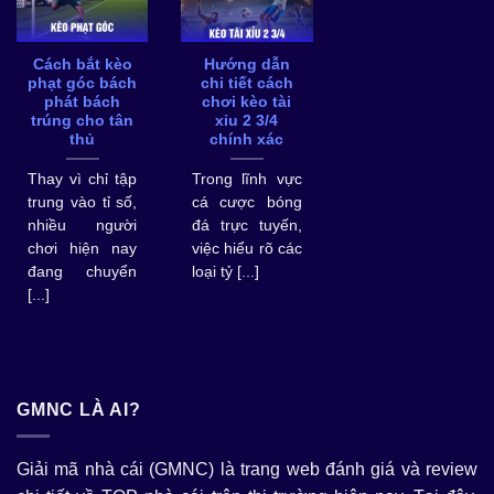
Cách bắt kèo
Hướng dẫn
phạt góc bách
chi tiết cách
phát bách
chơi kèo tài
trúng cho tân
xỉu 2 3/4
thủ
chính xác
Thay vì chỉ tập
Trong lĩnh vực
trung vào tỉ số,
cá cược bóng
nhiều người
đá trực tuyến,
chơi hiện nay
việc hiểu rõ các
đang chuyển
loại tỷ [...]
[...]
GMNC LÀ AI?
Big88 Sòng Bài – Đấu Trí Online, Hốt Bạc Tỷ Về
Giải mã nhà cái (GMNC) là trang web đánh giá và review