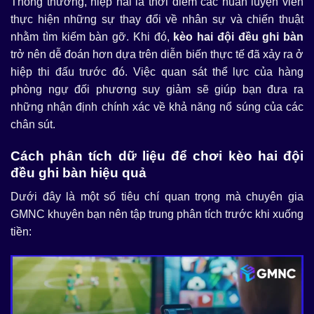
Thông thường, hiệp hai là thời điểm các huấn luyện viên
thực hiện những sự thay đổi về nhân sự và chiến thuật
nhằm tìm kiếm bàn gỡ. Khi đó,
kèo hai đội đều ghi bàn
trở nên dễ đoán hơn dựa trên diễn biến thực tế đã xảy ra ở
hiệp thi đấu trước đó. Việc quan sát thể lực của hàng
phòng ngự đối phương suy giảm sẽ giúp bạn đưa ra
những nhận định chính xác về khả năng nổ súng của các
chân sút.
Cách phân tích dữ liệu để chơi kèo hai đội
đều ghi bàn hiệu quả
Dưới đây là một số tiêu chí quan trọng mà chuyên gia
GMNC khuyên bạn nên tập trung phân tích trước khi xuống
tiền: