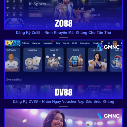
Đăng Ký DV88 – Nhận Ngay Voucher Nạp Đầu Siêu Khủng