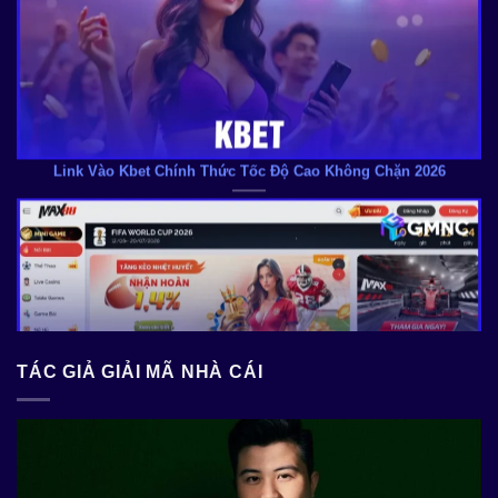
Link Vào Kbet Chính Thức Tốc Độ Cao Không Chặn 2026
Max88 Casino – Sảnh Chơi Xanh Chín, Thắng Lớn
TÁC GIẢ GIẢI MÃ NHÀ CÁI