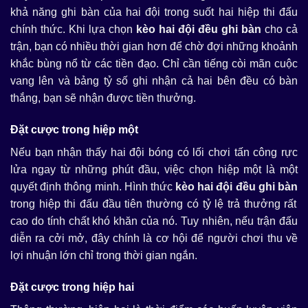
khả năng ghi bàn của hai đội trong suốt hai hiệp thi đấu
chính thức. Khi lựa chọn
kèo hai đội đều ghi bàn
cho cả
trận, bạn có nhiều thời gian hơn để chờ đợi những khoảnh
khắc bùng nổ từ các tiền đạo. Chỉ cần tiếng còi mãn cuộc
vang lên và bảng tỷ số ghi nhận cả hai bên đều có bàn
thắng, bạn sẽ nhận được tiền thưởng.
Đặt cược trong hiệp một
Nếu bạn nhận thấy hai đội bóng có lối chơi tấn công rực
lửa ngay từ những phút đầu, việc chọn hiệp một là một
quyết định thông minh. Hình thức
kèo hai đội đều ghi bàn
trong hiệp thi đấu đầu tiên thường có tỷ lệ trả thưởng rất
cao do tính chất khó khăn của nó. Tuy nhiên, nếu trận đấu
diễn ra cởi mở, đây chính là cơ hội để người chơi thu về
lợi nhuận lớn chỉ trong thời gian ngắn.
Đặt cược trong hiệp hai