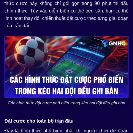
thức cược này không chỉ gói gọn trong 90 phút thi đấu
chính thức. Tùy vào diễn biến cụ thể trên sân, bạn có thể
linh hoạt thay đổi chiến thuật đặt cược theo từng giai đoạn
của trận đấu.
Các hình thức đặt cược phổ biến trong kèo hai đội đều ghi bàn
Đặt cược cho toàn bộ trận đấu
Đây là hình thức phổ biến nhất khi người chơi dự đoán