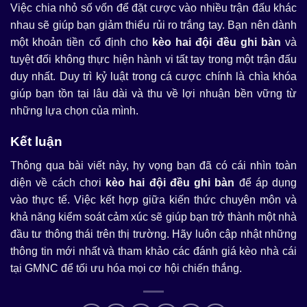
Việc chia nhỏ số vốn để đặt cược vào nhiều trận đấu khác
nhau sẽ giúp bạn giảm thiểu rủi ro trắng tay. Bạn nên dành
một khoản tiền cố định cho
kèo hai đội đều ghi bàn
và
tuyệt đối không thực hiện hành vi tất tay trong một trận đấu
duy nhất. Duy trì kỷ luật trong cá cược chính là chìa khóa
giúp bạn tồn tại lâu dài và thu về lợi nhuận bền vững từ
những lựa chọn của mình.
Kết luận
Thông qua bài viết này, hy vọng bạn đã có cái nhìn toàn
diện về cách chơi
kèo hai đội đều ghi bàn
để áp dụng
vào thực tế. Việc kết hợp giữa kiến thức chuyên môn và
khả năng kiểm soát cảm xúc sẽ giúp bạn trở thành một nhà
đầu tư thông thái trên thị trường. Hãy luôn cập nhật những
thông tin mới nhất và tham khảo các đánh giá kèo nhà cái
tại GMNC để tối ưu hóa mọi cơ hội chiến thắng.