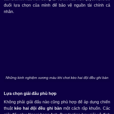
đuổi lựa chọn của mình để bảo vệ nguồn tài chính cá
nhân.
Những kinh nghiệm xương máu khi chơi kèo hai đội đều ghi bàn
Lựa chọn giải đấu phù hợp
Không phải giải đấu nào cũng phù hợp để áp dụng chiến
thuật
kèo hai đội đều ghi bàn
một cách rập khuôn. Các