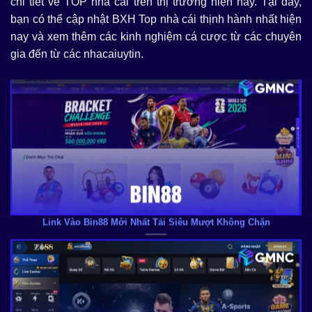
chi tiết về TOP nhà cái trên thị trường hiện nay. Tại đây,
bạn có thể cập nhật BXH Top nhà cái thịnh hành nhất hiện
nay và xem thêm các kinh nghiệm cá cược từ các chuyên
gia đến từ các nhacaiuytin.
Link Vào Bin88 Mới Nhất Tải Siêu Mượt Không Chặn
Đăng Ký Zo88 – Rinh Khuyến Mãi Khủng Cho Tân Thủ