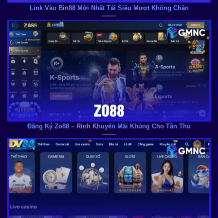
Đăng Ký Zo88 – Rinh Khuyến Mãi Khủng Cho Tân Thủ
Đăng Ký DV88 – Nhận Ngay Voucher Nạp Đầu Siêu Khủng