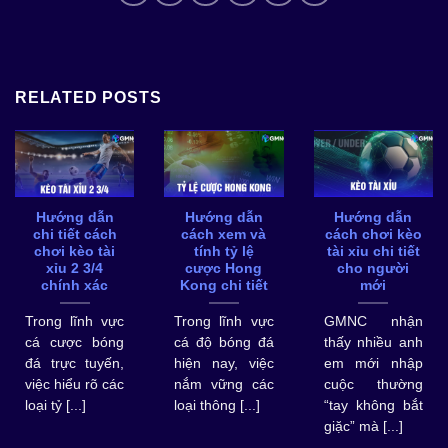
RELATED POSTS
Hướng dẫn
Hướng dẫn
Hướng dẫn
chi tiết cách
cách xem và
cách chơi kèo
chơi kèo tài
tính tỷ lệ
tài xỉu chi tiết
xỉu 2 3/4
cược Hong
cho người
chính xác
Kong chi tiết
mới
Trong lĩnh vực
Trong lĩnh vực
GMNC nhận
cá cược bóng
cá độ bóng đá
thấy nhiều anh
đá trực tuyến,
hiện nay, việc
em mới nhập
việc hiểu rõ các
nắm vững các
cuộc thường
loại tỷ [...]
loại thông [...]
“tay không bắt
giặc” mà [...]