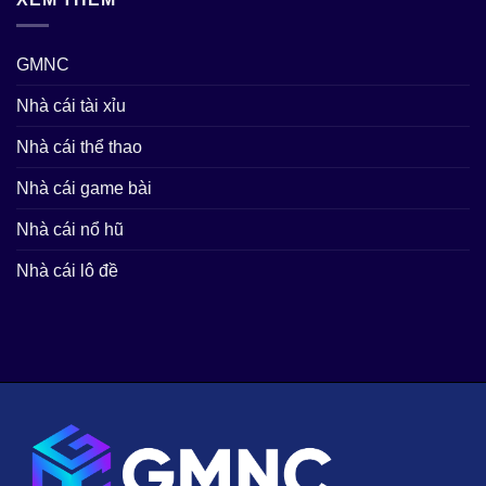
GMNC
Nhà cái tài xỉu
Nhà cái thể thao
Nhà cái game bài
Nhà cái nổ hũ
Chinh Phục Đỉnh Cao Dabet – Thánh Địa Đổi Đời Xanh Chín
Nhà cái lô đề