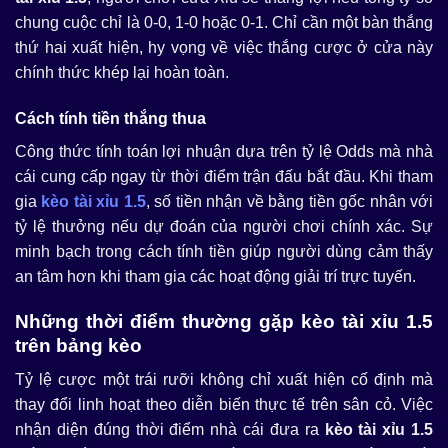
chung cuộc chỉ là 0-0, 1-0 hoặc 0-1. Chỉ cần một bàn thắng
thứ hai xuất hiện, hy vọng về việc thắng cược ở cửa này
chính thức khép lại hoàn toàn.
Cách tính tiền thắng thua
Công thức tính toán lợi nhuận dựa trên tỷ lệ Odds mà nhà
cái cung cấp ngay từ thời điểm trận đấu bắt đầu. Khi tham
gia
kèo tài xỉu 1.5
, số tiền nhận về bằng tiền gốc nhân với
tỷ lệ thưởng nếu dự đoán của người chơi chính xác. Sự
minh bạch trong cách tính tiền giúp người dùng cảm thấy
an tâm hơn khi tham gia các hoạt động giải trí trực tuyến.
Những thời điểm thường gặp kèo tài xỉu 1.5
trên bảng kèo
Tỷ lệ cược một trái rưỡi không chỉ xuất hiện cố định mà
thay đổi linh hoạt theo diễn biến thực tế trên sân cỏ. Việc
nhận diện đúng thời điểm nhà cái đưa ra
kèo tài xỉu 1.5