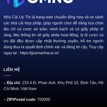
11win – Kích Nổ Quỹ Thưởng Khủng Đổi Đời Trong 1 Phút
Nhà Cái Uy Tín
là trang web chuyên tổng hợp và so sánh
các nhà cái hợp pháp, giúp người chơi dễ dàng lựa chọn
địa chỉ cá cược an toàn, minh bạch và có giấy phép rõ
ràng. Mọi thông tin về giấy phép hoạt động, tỷ lệ cược và
ưu đãi đều được cập nhật thường xuyên, hỗ trợ người
dùng đưa ra quyết định chính xác và đáng tin cậy. Truy cập
ngay tại :
https://giaimanhacai.io/
Gem88 – Thánh Địa Cá Cược Thế Hệ Mới Săn Hũ Tỷ Đồng
LIÊN HỆ
– Địa chỉ:
233 A Đ. Phan Anh, Khu Phố 10, Bình Tân, Hồ
Chí Minh, Việt Nam
– ZIP/Postal code:
700000