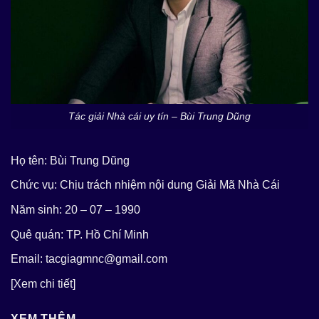
Tác giải Nhà cái uy tín – Bùi Trung Dũng
Net88 Thể Thao – Kịch Tính Từng Giây, Thắng Lớn
Họ tên: Bùi Trung Dũng
Chức vụ: Chịu trách nhiệm nội dung Giải Mã Nhà Cái
Năm sinh: 20 – 07 – 1990
Quê quán: TP. Hồ Chí Minh
Email:
tacgiagmnc@gmail.com
[
Xem chi tiết
]
Ta88 – Khởi Động Kỷ Nguyên Làm Giàu Săn Hũ Triệu Đô
XEM THÊM