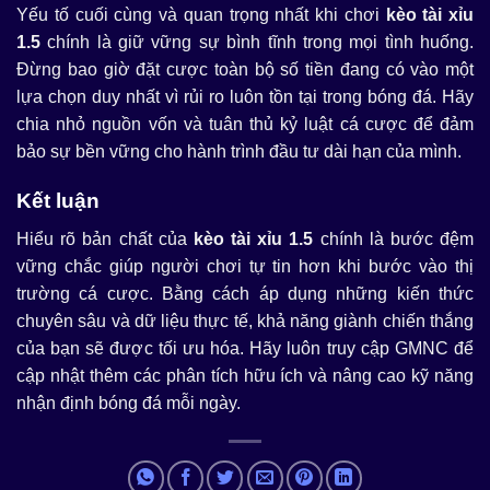
Yếu tố cuối cùng và quan trọng nhất khi chơi
kèo tài xỉu
1.5
chính là giữ vững sự bình tĩnh trong mọi tình huống.
Đừng bao giờ đặt cược toàn bộ số tiền đang có vào một
lựa chọn duy nhất vì rủi ro luôn tồn tại trong bóng đá. Hãy
chia nhỏ nguồn vốn và tuân thủ kỷ luật cá cược để đảm
bảo sự bền vững cho hành trình đầu tư dài hạn của mình.
Kết luận
Hiểu rõ bản chất của
kèo tài xỉu 1.5
chính là bước đệm
vững chắc giúp người chơi tự tin hơn khi bước vào thị
trường cá cược. Bằng cách áp dụng những kiến thức
chuyên sâu và dữ liệu thực tế, khả năng giành chiến thắng
của bạn sẽ được tối ưu hóa. Hãy luôn truy cập GMNC để
cập nhật thêm các phân tích hữu ích và nâng cao kỹ năng
nhận định bóng đá mỗi ngày.