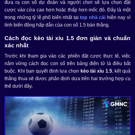
đưa ra con số dự đoán và người chơi sẽ lựa chọn đặt
cược vào cửa cao hơn hoặc thấp hơn mốc đó. Đây là một
trong những tỷ lệ phổ biến nhất tại
top nhà cái
hiện nay vì
tính biến động hấp dẫn của con số 1.5 bàn thắng.
Cách đọc kèo tài xỉu 1.5 đơn giản và chuẩn
xác nhất
Trước khi tham gia vào các phiên đặt cược thực tế, việc
nắm vững cách đọc con số trên bảng điện tử là điều bắt
buộc. Khi bạn quyết định lựa chọn
kèo tài xỉu 1.5
, kết quả
thắng thua sẽ được phân định dựa trên hai trường hợp cụ
thể dưới đây.