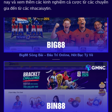
nay và xem thêm các kinh nghiệm cá cược từ các chuyên
gia đến từ các nhacaiuytin.
Big88 Sòng Bài – Đấu Trí Online, Hốt Bạc Tỷ Về
Link Vào Bin88 Mới Nhất Tải Siêu Mượt Không Chặn